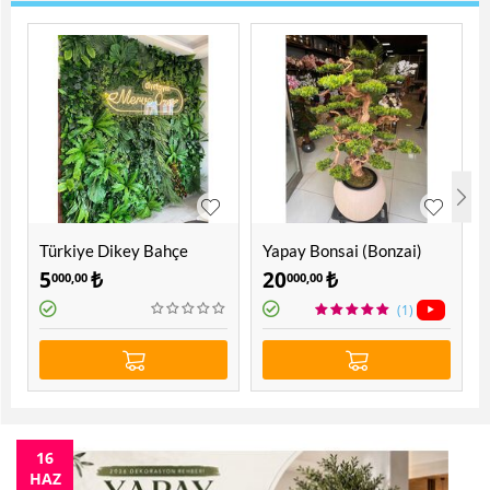
Türkiye Dikey Bahçe
Yapay Bonsai (Bonzai)
Ağacı 1.60 Mt
5
₺
20
₺
000,00
000,00
(1)
16
HAZ