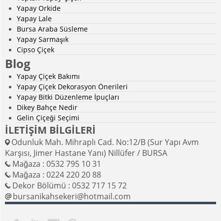
Yapay Orkide
Yapay Lale
Bursa Araba Süsleme
Yapay Sarmaşık
Cipso Çiçek
Blog
Yapay Çiçek Bakımı
Yapay Çiçek Dekorasyon Önerileri
Yapay Bitki Düzenleme İpuçları
Dikey Bahçe Nedir
Gelin Çiçeği Seçimi
İLETİŞİM BİLGİLERİ
Odunluk Mah. Mihraplı Cad. No:12/B (Sur Yapı Avm
Karşısı, Jimer Hastane Yanı) Nillüfer / BURSA
Mağaza : 0532 795 10 31
Mağaza : 0224 220 20 88
Dekor Bölümü : 0532 717 15 72
bursanikahsekeri@hotmail.com