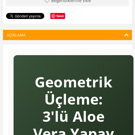
Beğendiklerine Ekle
Save
AÇIKLAMA
Geometrik
Üçleme:
3'lü Aloe
Vera Yapay