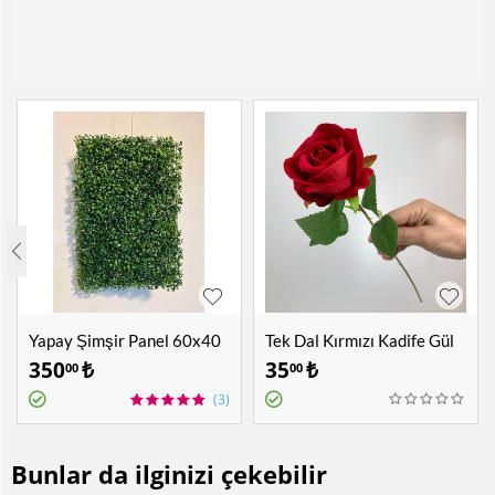
Yapay Şimşir Panel 60x40
Tek Dal Kırmızı Kadife Gül
cm
350
₺
35
₺
00
00
(3)
Bunlar da ilginizi çekebilir