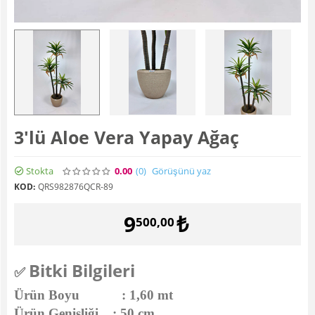
3'lü Aloe Vera Yapay Ağaç
Stokta
0.00
(0
)
Görüşünü yaz
KOD:
QRS982876QCR-89
9
₺
500,00
Bitki Bilgileri
✅
Ürün Boyu : 1,60 mt
Ürün Genişliği : 50 cm