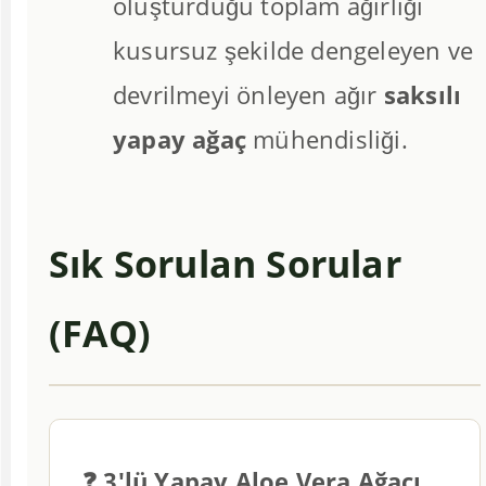
oluşturduğu toplam ağırlığı
kusursuz şekilde dengeleyen ve
devrilmeyi önleyen ağır
saksılı
yapay ağaç
mühendisliği.
Sık Sorulan Sorular
(FAQ)
❓ 3'lü Yapay Aloe Vera Ağacı