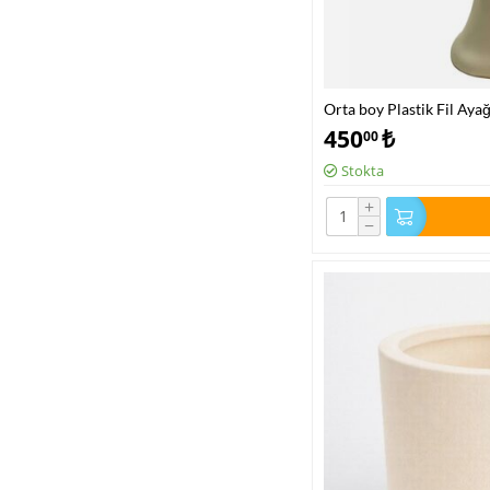
Orta boy Plastik Fil Aya
450
₺
00
Stokta
+
−