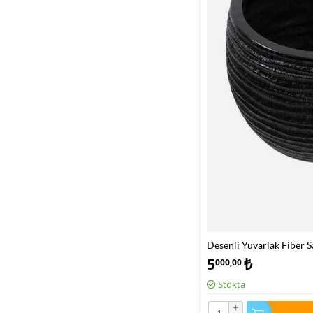
Desenli Yuvarlak Fiber S
5
₺
000,00
Stokta
+