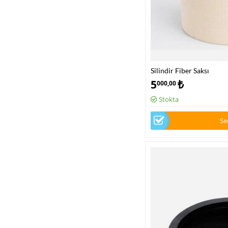
Silindir Fiber Saksı
5
₺
000,00
Stokta
Se