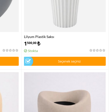
Lilyum Plastik Saksı
1
₺
500,00
Stokta
Seçenek seçiniz