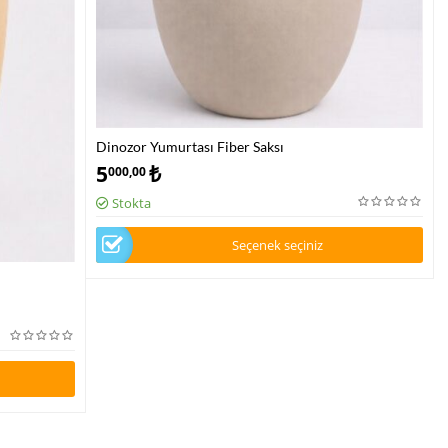
Dinozor Yumurtası Fiber Saksı
5
₺
000,00
Stokta
Seçenek seçiniz