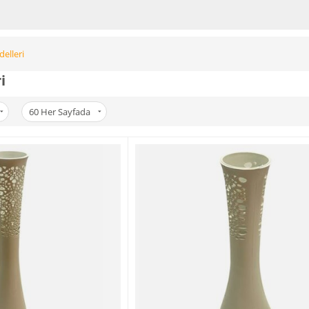
elleri
i
60
Her Sayfada