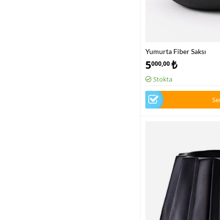
Yumurta Fiber Saksı
5
₺
000,00
Stokta
Se