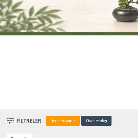
FILTRELER
Renk Arayınız
Fiyat Aralıgı