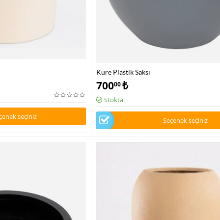
Küre Plastik Saksı
700
₺
00
Stokta
çenek seçiniz
Seçenek seçiniz