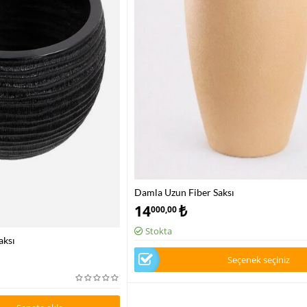
Damla Uzun Fiber Saksı
14
₺
000,00
Stokta
aksı
Seçenek seçiniz