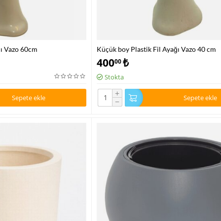
ğı Vazo 60cm
Küçük boy Plastik Fil Ayağı Vazo 40 cm
400
₺
00
Stokta
+
Sepete ekle
Sepete ekle
−