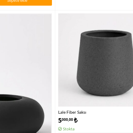
Sepete ekle
Lale Fiber Saksı
5
₺
000,00
Stokta