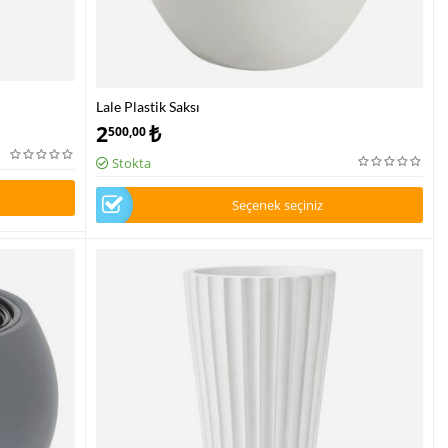
Lale Plastik Saksı
2
₺
500,00
Stokta
Seçenek seçiniz