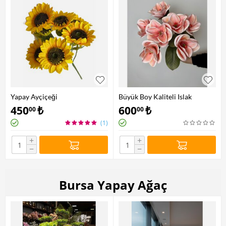
Yapay Ayçiçeği
Büyük Boy Kaliteli Islak
Dokulu Manolya Çiçeği Pembe
450
₺
600
₺
00
00
(1)
+
+
−
−
Bursa Yapay Ağaç