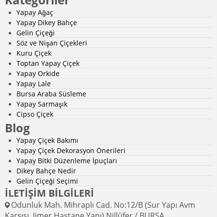
Yapay Ağaç
Yapay Dikey Bahçe
Gelin Çiçeği
Söz ve Nişan Çiçekleri
Kuru Çiçek
Toptan Yapay Çiçek
Yapay Orkide
Yapay Lale
Bursa Araba Süsleme
Yapay Sarmaşık
Cipso Çiçek
Blog
Yapay Çiçek Bakımı
Yapay Çiçek Dekorasyon Önerileri
Yapay Bitki Düzenleme İpuçları
Dikey Bahçe Nedir
Gelin Çiçeği Seçimi
İLETİŞİM BİLGİLERİ
Odunluk Mah. Mihraplı Cad. No:12/B (Sur Yapı Avm
Karşısı, Jimer Hastane Yanı) Nillüfer / BURSA