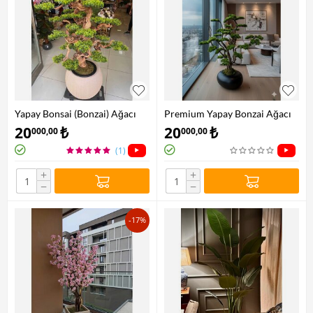
Yapay Bonsai (Bonzai) Ağacı
Premium Yapay Bonzai Ağacı
1.60 Mt
1.60 Mt
20
₺
20
₺
000,00
000,00
(1)
+
+
−
−
-17%