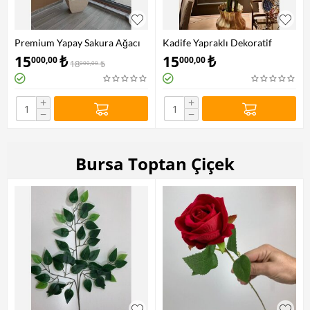
Premium Yapay Sakura Ağacı
Kadife Yapraklı Dekoratif
Starliçe Ağacı
15
₺
15
₺
000,00
000,00
18
₺
000,00
+
+
−
−
Bursa Toptan Çiçek