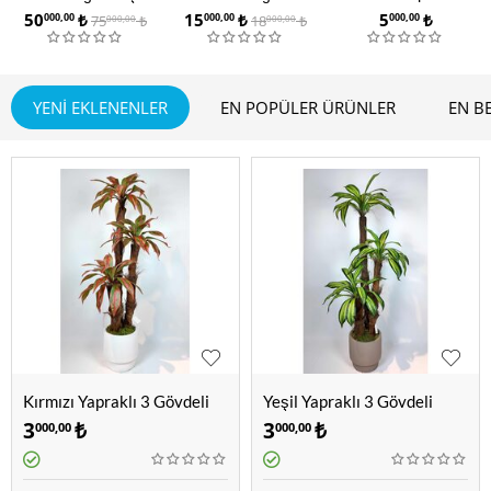
Saksılı Bonsai
50
₺
15
₺
5
₺
75
₺
18
₺
000,00
000,00
000,00
000,00
000,00
Dekorasyonu
YENI EKLENENLER
EN POPÜLER ÜRÜNLER
EN B
Kırmızı Yapraklı 3 Gövdeli
Yeşil Yapraklı 3 Gövdeli
Drecania Ağacı
Drecania Ağacı
3
₺
3
₺
000,00
000,00