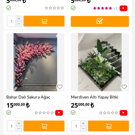
5
₺
5
₺
(1)
+
−
Bahar Dalı Sakura Ağaç
Merdiven Altı Yapay Bitki
Dekoru
Dekorasyonu
15
₺
25
₺
000,00
000,00
+
+
−
−