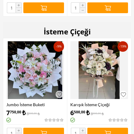
+
+
−
−
İsteme Çiçeği
-9%
-19%
Jumbo İsteme Buketi
Karışık İsteme Çiçeği
7
₺
6
₺
750,00
500,00
8
₺
8
₺
500,00
000,00
+
+