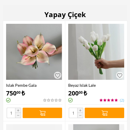
Yapay Çiçek
Islak Pembe Gala
Beyaz Islak Lale
750
₺
200
₺
00
00
(2)
+
+
−
−