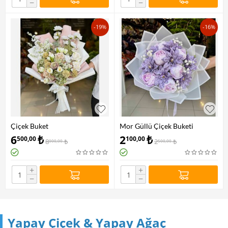
−
−
-19%
-16%
Çiçek Buket
Mor Güllü Çiçek Buketi
6
₺
2
₺
500,00
100,00
8
₺
2
₺
000,00
500,00
+
+
−
−
Yapay Çiçek & Yapay Ağaç