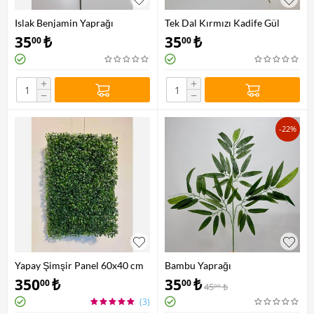
Islak Benjamin Yaprağı
Tek Dal Kırmızı Kadife Gül
35
₺
35
₺
00
00
+
+
−
−
-22%
Yapay Şimşir Panel 60x40 cm
Bambu Yaprağı
350
₺
35
₺
00
00
45
₺
00
(3)