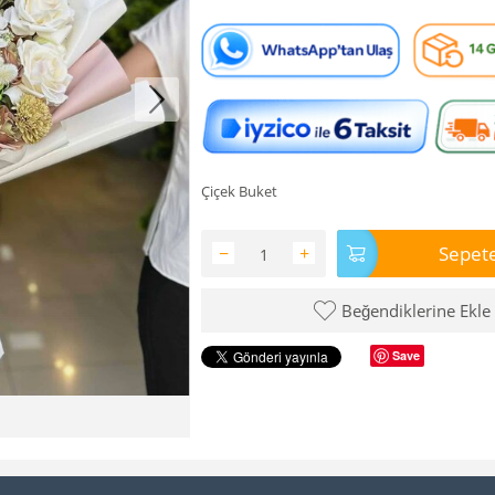
Çiçek Buket
Sepete
−
+
Beğendiklerine Ekle
Save