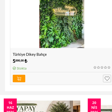
Türkiye Dikey Bahçe
5
₺
000,00
Stokta
16
20
HAZ
NIS