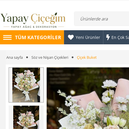
TÜM KATEGORILER
Yeni Ürünler
En Çok S
Ana sayfa
Söz ve Nişan Çiçekleri
Çiçek Buket