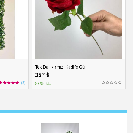
Tek Dal Kırmızı Kadife Gül
35
₺
00
(3)
Stokta