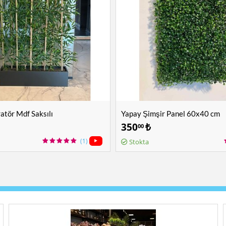
tör Mdf Saksılı
Yapay Şimşir Panel 60x40 cm
350
₺
00
(1)
Stokta