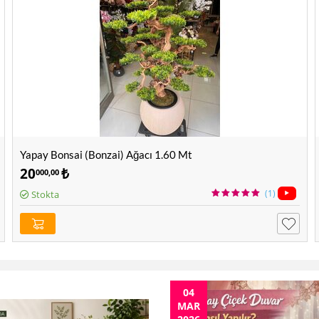
Yapay Bonsai (Bonzai) Ağacı 1.60 Mt
20
₺
000,00
(1)
Stokta
04
MAR