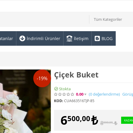
Tüm Kategoriler
atanlar
İndirimli Ürünler
İletişim
BLOG
Çiçek Buket
-19%
Stokta
0.00
(0
değerlendirme
)
Görüş
KOD:
CUA663516TJP-85
6
₺
500,00
KAZAN
8
₺
000,00