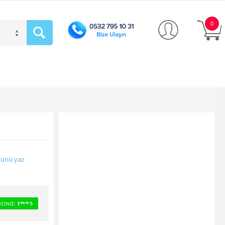
0
ünü yaz
CINIZ:
1
₺
500,00