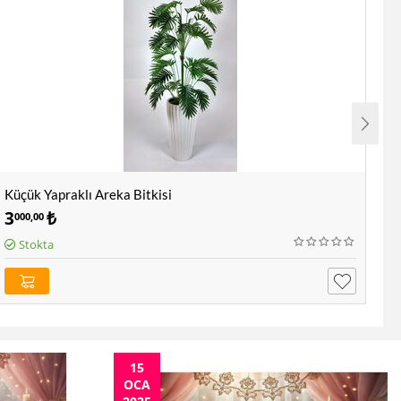
Küçük Yapraklı Areka Bitkisi
Ya
3
₺
9
000,00
5
Stokta
15
OCA