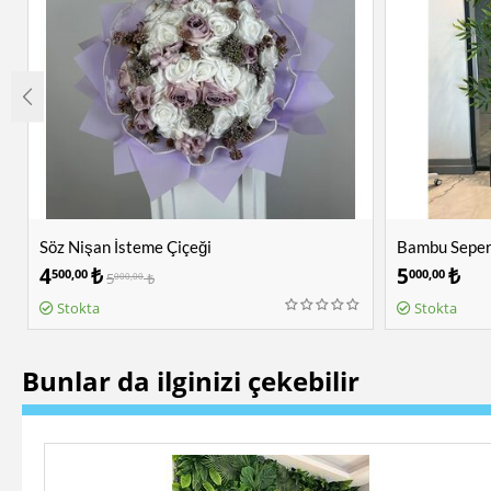
Söz Nişan İsteme Çiçeği
Bambu Sepera
4
₺
5
₺
500,00
000,00
5
₺
000,00
Stokta
Stokta
Bunlar da ilginizi çekebilir