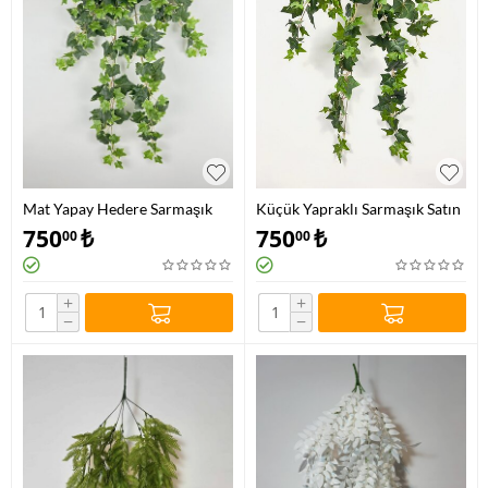
Mat Yapay Hedere Sarmaşık
Küçük Yapraklı Sarmaşık Satın
Premium
Al
750
₺
750
₺
00
00
+
+
−
−