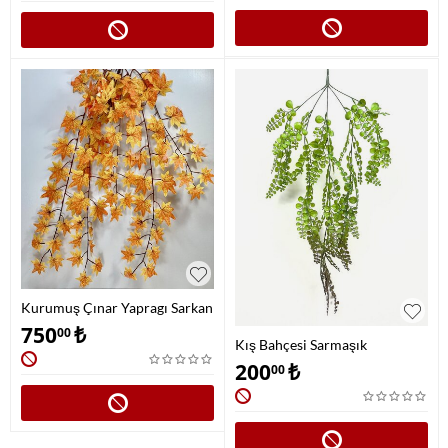
Kurumuş Çınar Yapragı Sarkan
Yaprak Sarmaşık
750
₺
00
Kış Bahçesi Sarmaşık
Modelleri
200
₺
00