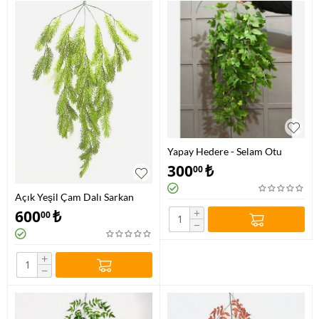
Yapay Hedere - Selam Otu
Sarkan Sarmaşık
300
₺
00
Açık Yeşil Çam Dalı Sarkan
+
600
₺
00
−
+
−