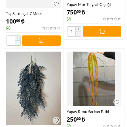
Yapay Mor Telgraf Çiçeği
Zebrina
750
₺
00
Taç Sarmaşık 7 Metre
100
₺
00
+
−
+
−
Yapay Rimu Sarkan Bitki -
Koyu Yeşil
250
₺
00