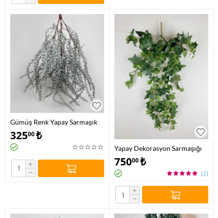
Gümüş Renk Yapay Sarmaşık
325
₺
00
Yapay Dekorasyon Sarmaşığı
750
₺
00
+
−
(2)
+
−