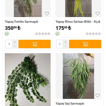
Yapay Feniks Sarmaşık
Yapay Rimu Sarkan Bitki - Açık
Yeşil
350
₺
175
₺
00
00
+
+
−
−
Yapay Saz Sarmaşık