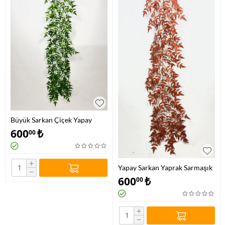
Büyük Sarkan Çiçek Yapay
Sarmaşık
600
₺
00
+
Yapay Sarkan Yaprak Sarmaşık
−
600
₺
00
+
−