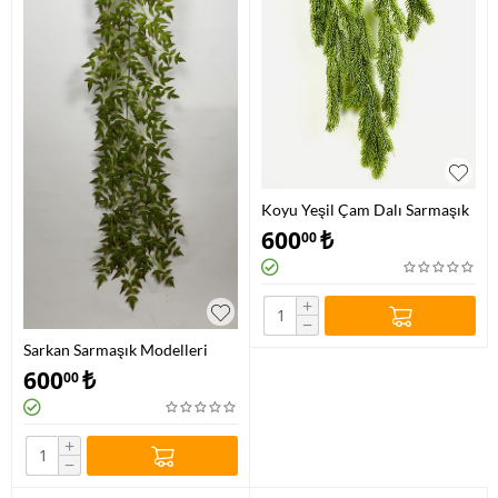
Koyu Yeşil Çam Dalı Sarmaşık
600
₺
00
+
−
Sarkan Sarmaşık Modelleri
600
₺
00
+
−