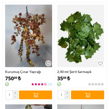
Kurumuş Çınar Yaprağı
2.40 mt Şerit Sarmaşık
Sarmaşık
750
₺
35
₺
00
00
(1)
+
+
−
−