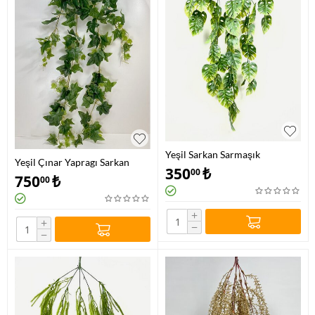
Yeşil Sarkan Sarmaşık
Yeşil Çınar Yapragı Sarkan
350
₺
00
Yaprak Sarmaşık
750
₺
00
+
+
−
−