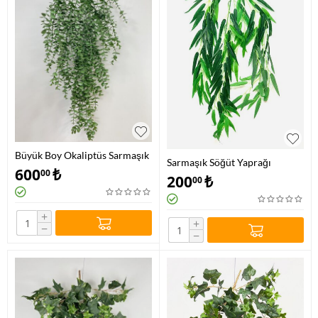
Büyük Boy Okaliptüs Sarmaşık
Sarmaşık Söğüt Yaprağı
600
₺
00
200
₺
00
+
+
−
−