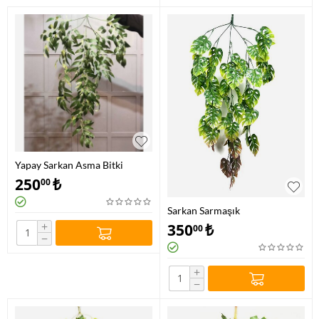
Yapay Sarkan Asma Bitki
Yeşillik
250
₺
00
Sarkan Sarmaşık
+
350
₺
00
−
+
−