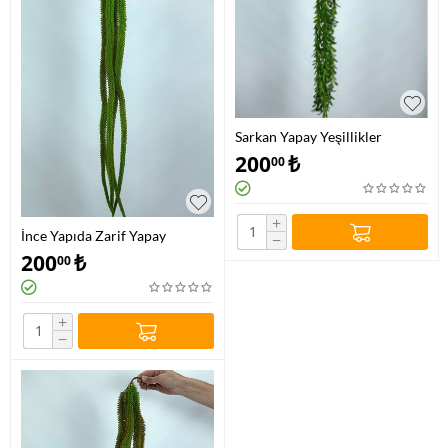
Sarkan Yapay Yeşillikler
200
₺
00
+
İnce Yapıda Zarif Yapay
−
Sarmaşık Yeşil Tonlarında
200
₺
00
+
−