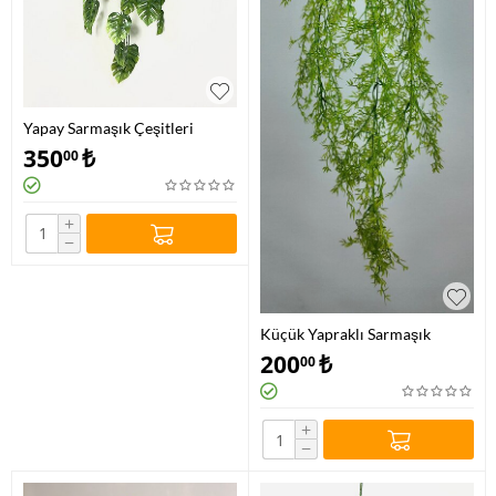
Yapay Sarmaşık Çeşitleri
350
₺
00
+
−
Küçük Yapraklı Sarmaşık
Modeli
200
₺
00
+
−