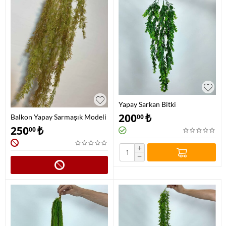
Yapay Sarkan Bitki
200
₺
00
Balkon Yapay Sarmaşık Modeli
250
₺
00
+
−