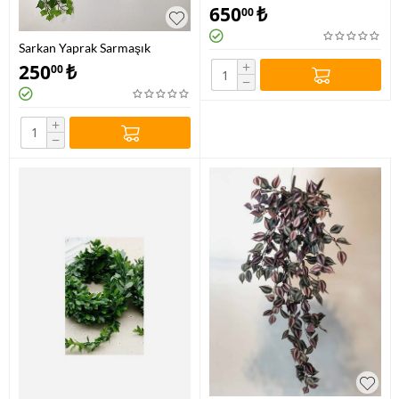
650
₺
00
Sarkan Yaprak Sarmaşık
+
250
₺
00
−
+
−