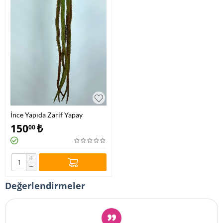
İnce Yapıda Zarif Yapay
Sarmaşık Toprak Tonlarında
150
₺
00
+
−
Değerlendirmeler