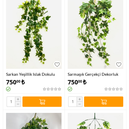
Sarkan Yeşillik Islak Dokulu
Sarmaşık Gerçekçi Dekorluk
Gerçekçi Yeşillik - Yapay Çiçek
Yeşillik - Yapay Çiçek
750
₺
750
₺
00
00
+
+
−
−