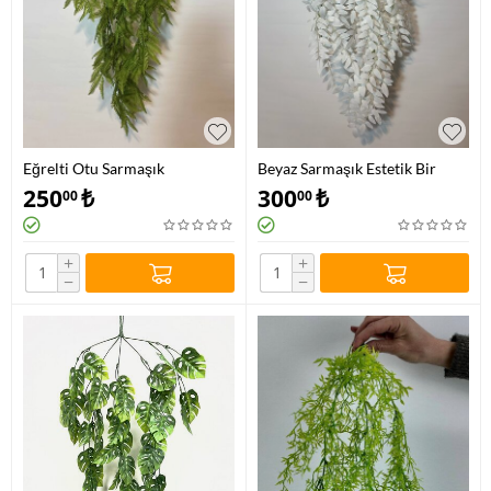
Eğrelti Otu Sarmaşık
Beyaz Sarmaşık Estetik Bir
Görünüm İçin
250
₺
300
₺
00
00
+
+
−
−