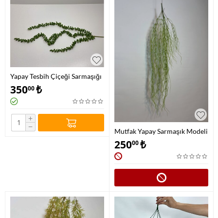
Yapay Tesbih Çiçeği Sarmaşığı
350
₺
00
+
−
Mutfak Yapay Sarmaşık Modeli
250
₺
00