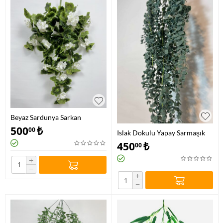
Beyaz Sardunya Sarkan
500
₺
00
Islak Dokulu Yapay Sarmaşık
450
₺
00
+
−
+
−