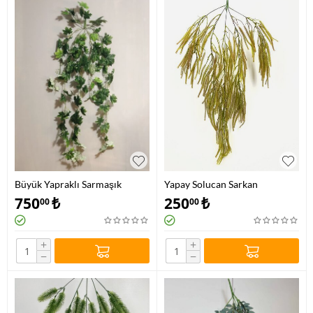
Büyük Yapraklı Sarmaşık
Yapay Solucan Sarkan
Sarmaşık
750
₺
250
₺
00
00
+
+
−
−