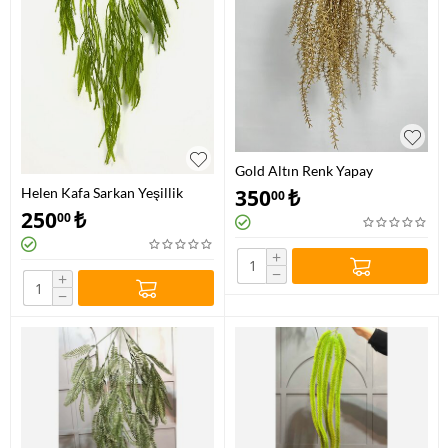
Gold Altın Renk Yapay
Sarmaşık
350
₺
Helen Kafa Sarkan Yeşillik
00
Modelleri
250
₺
00
+
−
+
−