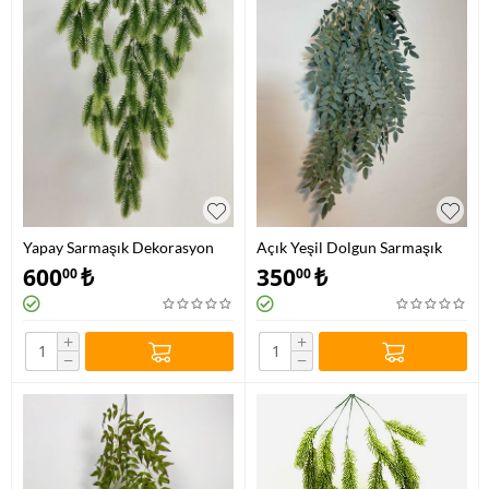
Yapay Sarmaşık Dekorasyon
Açık Yeşil Dolgun Sarmaşık
Demeti
600
₺
350
₺
00
00
+
+
−
−