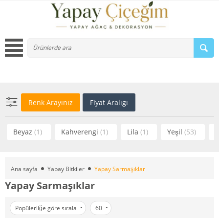
Renk Arayınız
Fiyat Aralıgı
Beyaz
(1)
Kahverengi
(1)
Lila
(1)
Yeşil
(53)
Ana sayfa
Yapay Bitkiler
Yapay Sarmaşıklar
Yapay Sarmaşıklar
Popülerliğe göre sırala
60