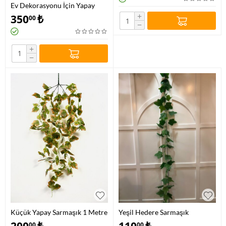
Ev Dekorasyonu İçin Yapay
Sarmaşık
+
350
₺
00
−
+
−
Küçük Yapay Sarmaşık 1 Metre
Yeşil Hedere Sarmaşık
200
₺
110
₺
00
00