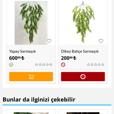
Yapay Sarmaşık
Dikey Bahçe Sarmaşık
Dekorasyon
Modelleri
600
₺
200
₺
00
00
Bunlar da ilginizi çekebilir