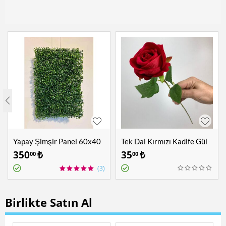
Yapay Şimşir Panel 60x40
Tek Dal Kırmızı Kadife Gül
cm
350
₺
35
₺
00
00
(3)
Birlikte Satın Al