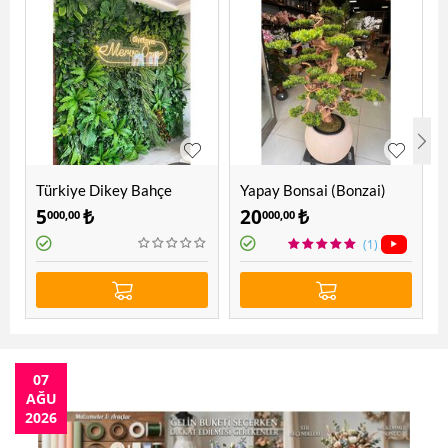
Türkiye Dikey Bahçe
Yapay Bonsai (Bonzai)
Ağacı 1.60 Mt
5
₺
20
₺
000,00
000,00
(1)
07
AĞU
2026