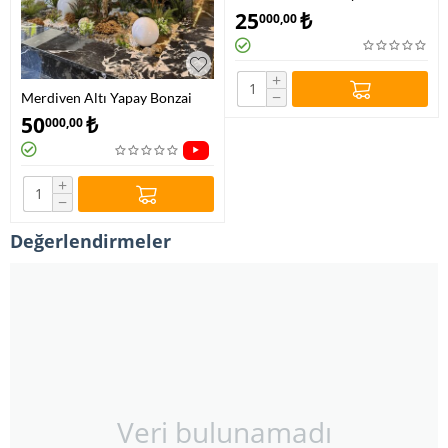
Yapay Peyzaj
25
₺
000,00
+
−
Merdiven Altı Yapay Bonzai
Dekorasyonu
50
₺
000,00
+
−
Değerlendirmeler
Veri bulunamadı