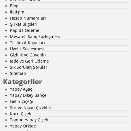
budama gerektirirken, yapay bahçe peyzaj ürünleri bu
Blog
süreçlerden tamamen muaf. Özellikle yoğun bir yaşam
İletişim
temposu olanlar için harika bir alternatiftir.
Hesap Numaraları
Şirket Bilgileri
Kapıda Ödeme
2.
Uzun Ömürlü Kullanım
Mesafeli Satış Sözleşmesi
Teslimat Koşulları
Doğal koşullardan etkilenmeyen yapay bitkiler, yıllar
Üyelik Sözleşmesi
boyunca estetik görünümünü korur. Yağmur, güneş
Gizlilik ve Güvenlik
ışığı ya da soğuk hava gibi çevresel faktörler bu
İade ve Geri Ödeme
ürünlerin kalitesini etkilemez.
Sık Sorulan Sorular
Sitemap
Kategoriler
3.
Ekonomik ve Pratik
Yapay Ağaç
Gerçek bitkiler için zaman ve para harcamak yerine,
Yapay Dikey Bahçe
yapay peyzaj ürünleri uzun vadede daha ekonomik bir
Gelin Çiçeği
çözüm sunar. Ayrıca, monte edilmesi ve taşınması da
Söz ve Nişan Çiçekleri
son derece kolaydır.
Kuru Çiçek
Toptan Yapay Çiçek
Yapay Orkide
4.
Her Ortama Uyum Sağlama