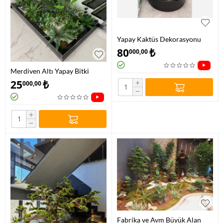
Yapay Kaktüs Dekorasyonu
Fiber Saksılı
80
₺
000,00
Merdiven Altı Yapay Bitki
Dekorasyonu
+
25
₺
000,00
−
+
−
Fabrika ve Avm Büyük Alan