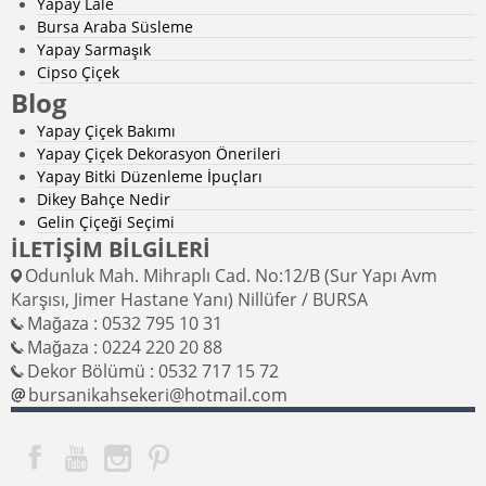
Yapay Lale
Bursa Araba Süsleme
İster ev dekorasyonu için ister ofis ya da açık alanlar
Yapay Sarmaşık
için, yapay bahçe peyzaj ürünleri her türlü mekana
Cipso Çiçek
uyum sağlar.
Zemin yapay bitki dekoru ürünleri
,
Blog
teraslarda, havuz kenarlarında ya da balkonlarda estetik
bir çözüm sunar.
Yapay Çiçek Bakımı
Yapay Çiçek Dekorasyon Önerileri
Yapay Bitki Düzenleme İpuçları
Yapay Peyzaj Ürünleri Nerelerde Kullanılır?
Dikey Bahçe Nedir
Gelin Çiçeği Seçimi
Yapay peyzaj ürünleri, kullanım alanları açısından
İLETİŞİM BİLGİLERİ
oldukça çeşitlidir. Hem iç mekanlarda hem de dış
Odunluk Mah. Mihraplı Cad. No:12/B (Sur Yapı Avm
mekanlarda tercih edilir. İşte bazı kullanım alanları:
Karşısı, Jimer Hastane Yanı) Nillüfer / BURSA
Bahçe ve Teraslar:
Çim halılar, yapay çalılar ve
Mağaza : 0532 795 10 31
sarmaşıklar bahçelerde doğal bir hava yaratır.
Mağaza : 0224 220 20 88
Ofis ve İş Yerleri:
Kurumsal mekanlarda huzurlu bir
Dekor Bölümü : 0532 717 15 72
atmosfer oluşturmak için sıklıkla tercih edilir.
bursanikahsekeri@hotmail.com
Etkinlik ve Organizasyonlar:
Düğün, nişan ya da
özel kutlamalarda estetik bir arka plan yaratmak için
kullanılır.