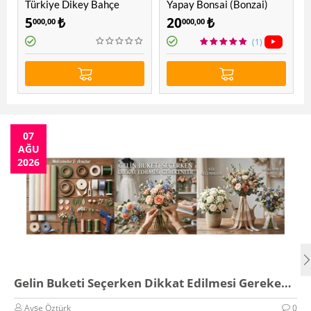
Türkiye Dikey Bahçe
Yapay Bonsai (Bonzai)
Ağacı 1.60 Mt
5
₺
20
₺
000,00
000,00
(1)
07
AĞU
2026
Gelin Buketi Seçerken Dikkat Edilmesi Gerekenler
Ayşe Öztürk
0