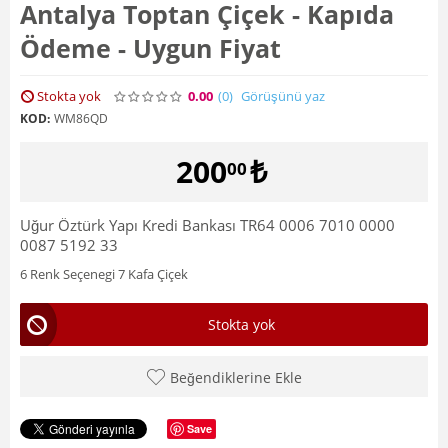
Antalya Toptan Çiçek - Kapıda
Ödeme - Uygun Fiyat
Stokta yok
0.00
(0
)
Görüşünü yaz
KOD:
WM86QD
200
₺
00
Uğur Öztürk Yapı Kredi Bankası TR64 0006 7010 0000
0087 5192 33
6 Renk Seçenegi 7 Kafa Çiçek
Stokta yok
Beğendiklerine Ekle
Save