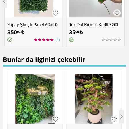
Yapay Şimşir Panel 60x40
Tek Dal Kırmızı Kadife Gül
cm
350
₺
35
₺
00
00
(3)
Bunlar da ilginizi çekebilir