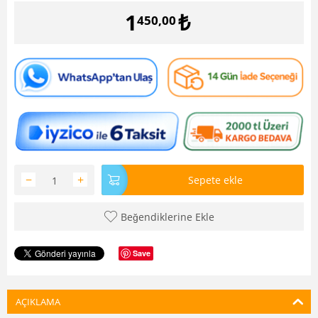
1
₺
450,00
−
+
Sepete ekle
Beğendiklerine Ekle
Save
AÇIKLAMA