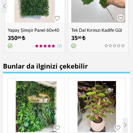
Yapay Şimşir Panel 60x40
Tek Dal Kırmızı Kadife Gül
cm
350
₺
35
₺
00
00
(3)
Bunlar da ilginizi çekebilir