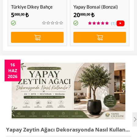
Türkiye Dikey Bahçe
Yapay Bonsai (Bonzai)
Ağacı 1.60 Mt
5
₺
20
₺
000,00
000,00
(1)
16
HAZ
2026
Yapay Zeytin Ağacı Dekorasyonda Nasıl Kullanılır? 2026 Rehberi