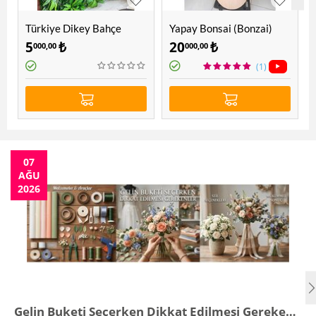
Türkiye Dikey Bahçe
Yapay Bonsai (Bonzai)
Ağacı 1.60 Mt
5
₺
20
₺
000,00
000,00
(1)
07
AĞU
2026
Gelin Buketi Seçerken Dikkat Edilmesi Gerekenler