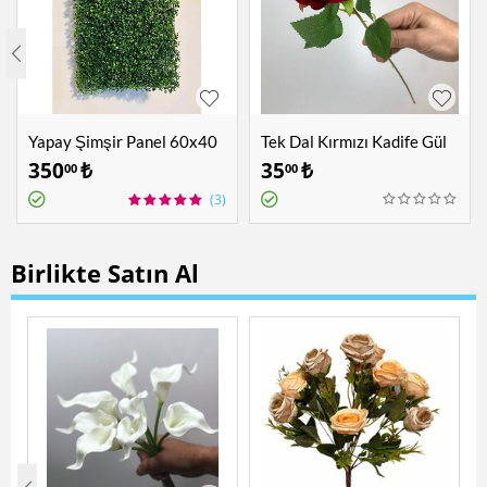
Yapay Şimşir Panel 60x40
Tek Dal Kırmızı Kadife Gül
cm
350
₺
35
₺
00
00
(3)
Birlikte Satın Al