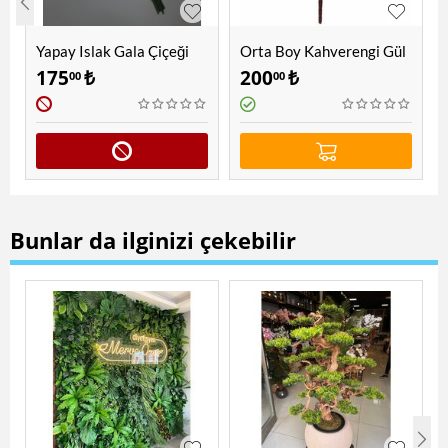
Yapay Islak Gala Çiçeği
Orta Boy Kahverengi Gül
Yapay Çiçek Demeti
175
₺
200
₺
00
00
Bunlar da ilginizi çekebilir