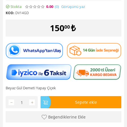
Stokta
0.00
(0
)
Görüşünü yaz
KOD:
DV14GD
150
₺
00
Beyaz Gül Demeti Yapay Çiçek
−
+
Sepete ekle
Beğendiklerine Ekle