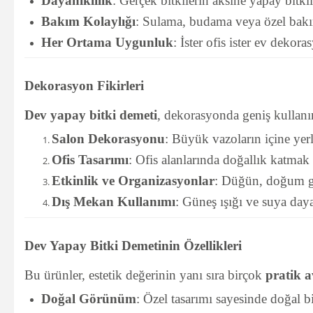
Dayanıklılık
: Gerçek bitkilerin aksine yapay bitk
Bakım Kolaylığı
: Sulama, budama veya özel bakı
Her Ortama Uygunluk
: İster ofis ister ev dekora
Dekorasyon Fikirleri
Dev yapay bitki demeti
, dekorasyonda geniş kullanım
Salon Dekorasyonu
: Büyük vazoların içine yer
Ofis Tasarımı
: Ofis alanlarında doğallık katmak 
Etkinlik ve Organizasyonlar
: Düğün, doğum gün
Dış Mekan Kullanımı
: Güneş ışığı ve suya da
Dev Yapay Bitki Demetinin Özellikleri
Bu ürünler, estetik değerinin yanı sıra birçok
pratik a
Doğal Görünüm
: Özel tasarımı sayesinde doğal bi