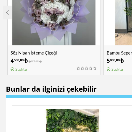
Söz Nişan İsteme Çiçeği
Bambu Sepera
4
₺
5
₺
500,00
000,00
5
₺
000,00
Stokta
Stokta
Bunlar da ilginizi çekebilir