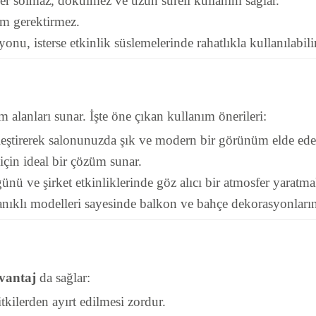
iler solmaz, dökülmez ve uzun süreli kullanım sağlar.
m gerektirmez.
syonu, isterse etkinlik süslemelerinde rahatlıkla kullanılabilir
 alanları sunar. İşte öne çıkan kullanım önerileri:
leştirerek salonunuzda şık ve modern bir görünüm elde edeb
için ideal bir çözüm sunar.
ü ve şirket etkinliklerinde göz alıcı bir atmosfer yaratmak 
yanıklı modelleri sayesinde balkon ve bahçe dekorasyonla
vantaj
da sağlar:
tkilerden ayırt edilmesi zordur.