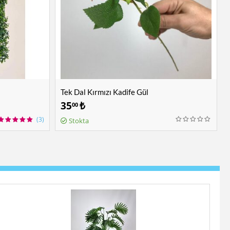
Tek Dal Kırmızı Kadife Gül
35
₺
00
(3)
Stokta