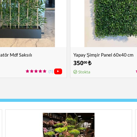
tör Mdf Saksılı
Yapay Şimşir Panel 60x40 cm
350
₺
00
(1)
Stokta