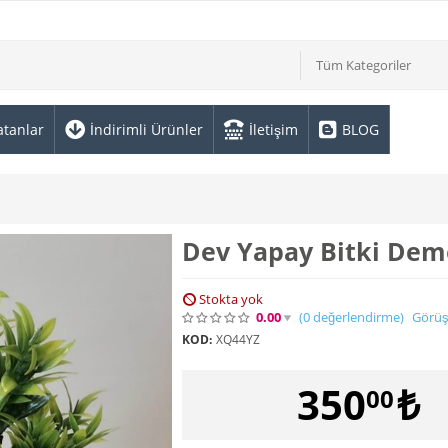
Tüm Kategoriler
atanlar
İndirimli Ürünler
İletişim
BLOG
Dev Yapay Bitki Dem
Stokta yok
0.00
(0
değerlendirme
)
Görüş
KOD:
XQ44YZ
350
₺
00