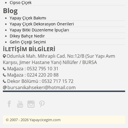
Cipso Çiçek
Blog
Yapay Çiçek Bakımı
Yapay Çiçek Dekorasyon Önerileri
Yapay Bitki Düzenleme İpuçları
Dikey Bahçe Nedir
Gelin Çiçeği Seçimi
İLETİŞİM BİLGİLERİ
Odunluk Mah. Mihraplı Cad. No:12/B (Sur Yapı Avm
Karşısı, Jimer Hastane Yanı) Nillüfer / BURSA
Mağaza : 0532 795 10 31
Mağaza : 0224 220 20 88
Dekor Bölümü : 0532 717 15 72
bursanikahsekeri@hotmail.com
© 2007 - 2026
Yapaycicegim.com