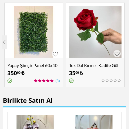
Yapay Şimşir Panel 60x40
Tek Dal Kırmızı Kadife Gül
cm
350
₺
35
₺
00
00
(3)
Birlikte Satın Al