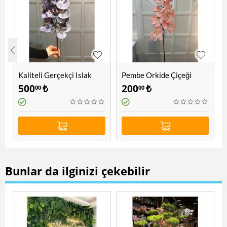
Kaliteli Gerçekçi Islak
Pembe Orkide Çiçeği
Orkide Dalı Lacivert
500
₺
200
₺
00
00
Bunlar da ilginizi çekebilir