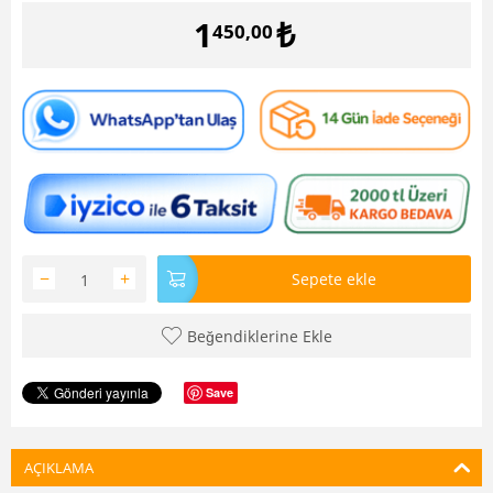
1
₺
450,00
−
+
Sepete ekle
Beğendiklerine Ekle
Save
AÇIKLAMA