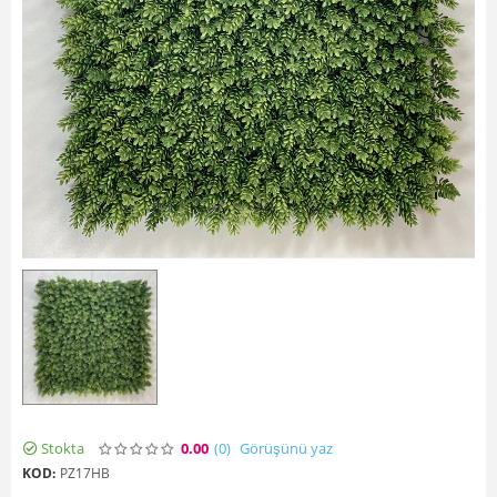
Stokta
0.00
(0
)
Görüşünü yaz
KOD:
PZ17HB