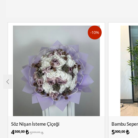
-10%
Söz Nişan İsteme Çiçeği
Bambu Sepera
4
₺
5
₺
500,00
000,00
5
₺
000,00