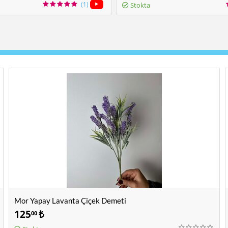
(1)
Stokta
Mor Yapay Lavanta Çiçek Demeti
125
₺
00