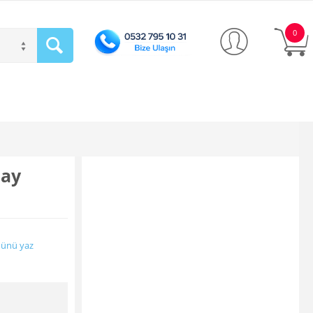
0
pay
ünü yaz