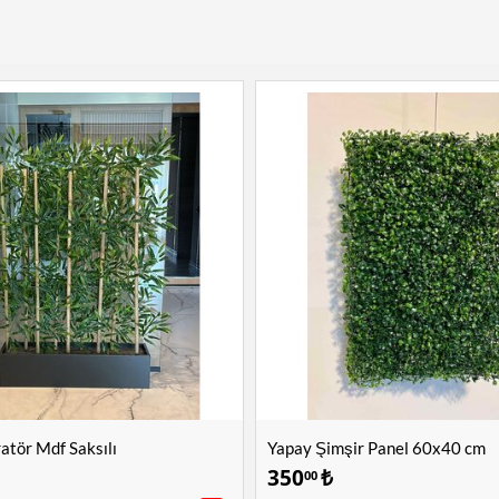
tör Mdf Saksılı
Yapay Şimşir Panel 60x40 cm
350
₺
00