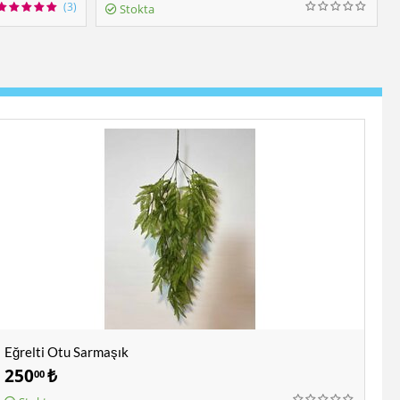
(3)
Stokta
Eğrelti Otu Sarmaşık
250
₺
00