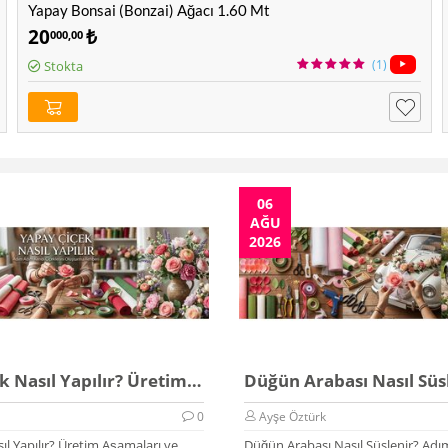
Yapay Bonsai (Bonzai) Ağacı 1.60 Mt
20
₺
000,00
(1)
Stokta
06
AĞU
2026
Yapay Çiçek Nasıl Yapılır? Üretim Rehberi 2026
0
Ayşe Öztürk
ıl Yapılır? Üretim Aşamaları ve
Düğün Arabası Nasıl Süslenir? Adı