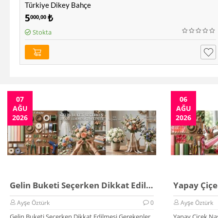
Türkiye Dikey Bahçe
5
₺
000,00
Stokta
07
06
AĞU
AĞU
2026
2026
Gelin Buketi Seçerken Dikkat Edilmesi Gerekenler
Ayşe Öztürk
0
Ayşe Öztürk
Gelin Buketi Seçerken Dikkat Edilmesi Gerekenler
Yapay Çiçek Nas