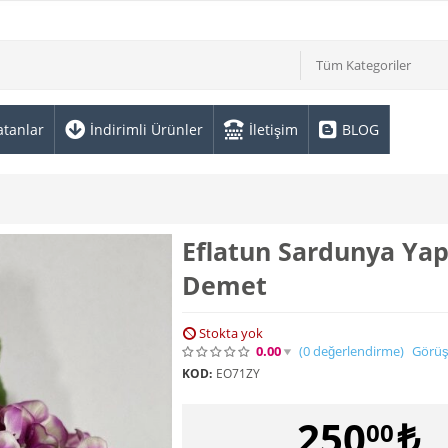
Tüm Kategoriler
atanlar
İndirimli Ürünler
İletişim
BLOG
Eflatun Sardunya Ya
Demet
Stokta yok
0.00
(0
değerlendirme
)
Görüş
KOD:
EO71ZY
250
₺
00