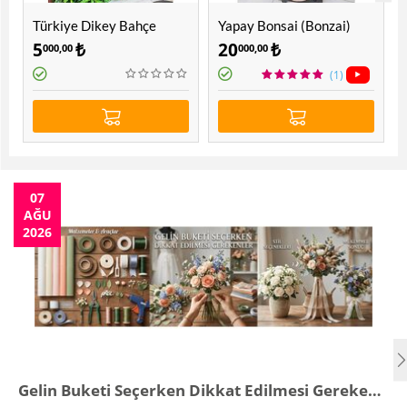
Türkiye Dikey Bahçe
Yapay Bonsai (Bonzai)
Ağacı 1.60 Mt
5
₺
20
₺
000,00
000,00
(1)
07
AĞU
2026
Gelin Buketi Seçerken Dikkat Edilmesi Gerekenler