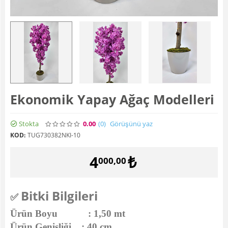
Ekonomik Yapay Ağaç Modelleri
Stokta
0.00
(0
)
Görüşünü yaz
KOD:
TUG730382NKI-10
4
₺
000,00
Bitki Bilgileri
✅
Ürün Boyu : 1,50 mt
Ürün Genişliği : 40 cm