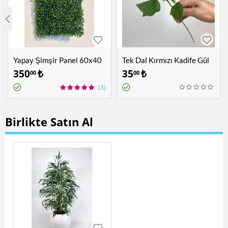
Yapay Şimşir Panel 60x40
Tek Dal Kırmızı Kadife Gül
cm
350
₺
35
₺
00
00
(3)
Birlikte Satın Al