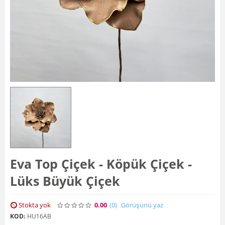
Eva Top Çiçek - Köpük Çiçek -
Lüks Büyük Çiçek
Stokta yok
0.00
(0
)
Görüşünü yaz
KOD:
HU16AB