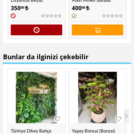
Lisyantus Beyaz
Mavi Mineli Sümbül
Çiçegi
350
₺
400
₺
00
00
Bunlar da ilginizi çekebilir
Türkiye Dikey Bahçe
Yapay Bonsai (Bonzai)