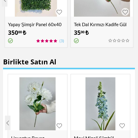
Yapay Şimşir Panel 60x40
Tek Dal Kırmızı Kadife Gül
cm
350
₺
35
₺
00
00
(3)
Birlikte Satın Al