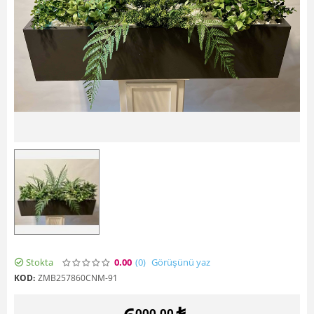
Stokta
0.00
(0
)
Görüşünü yaz
KOD:
ZMB257860CNM-91
000,00