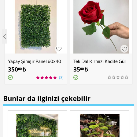
Yapay Şimşir Panel 60x40
Tek Dal Kırmızı Kadife Gül
cm
350
₺
35
₺
00
00
(3)
Bunlar da ilginizi çekebilir