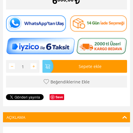
6
₺
−
+
Sepete ekle
Beğendiklerine Ekle
Save
AÇIKLAMA