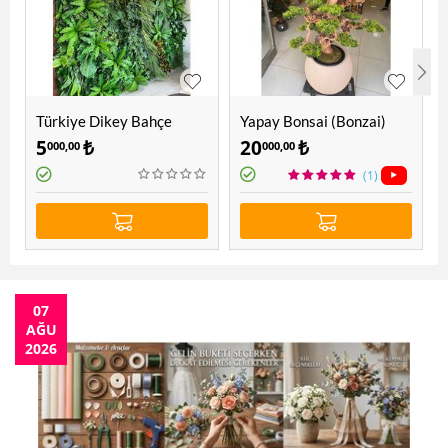
Türkiye Dikey Bahçe
Yapay Bonsai (Bonzai)
Ağacı 1.60 Mt
5
₺
20
₺
000,00
000,00
(1)
07
AĞU
2026