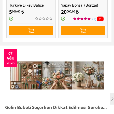
Türkiye Dikey Bahçe
Yapay Bonsai (Bonzai)
Ağacı 1.60 Mt
5
₺
20
₺
000,00
000,00
(1)
07
AĞU
2026
Gelin Buketi Seçerken Dikkat Edilmesi Gerekenler