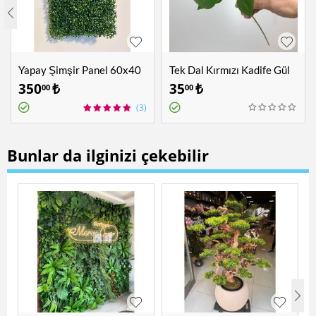
Yapay Şimşir Panel 60x40
Tek Dal Kırmızı Kadife Gül
cm
350
₺
35
₺
00
00
(3)
Bunlar da ilginizi çekebilir