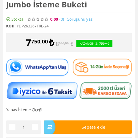
Jumbo İsteme Buketi
Stokta
0.00
(0
)
Görüşünü yaz
KOD:
YDP263267TRE-24
7
₺
750,00
8
₺
500,00
KAZANCINIZ:
750
₺
00
Yapay İsteme Çiçeği
−
+
Sepete ekle