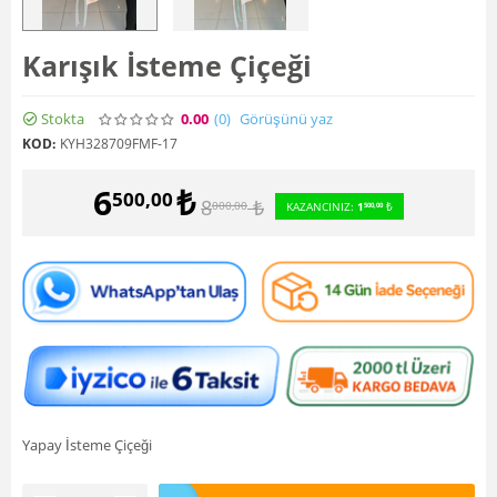
Karışık İsteme Çiçeği
Stokta
0.00
(0
)
Görüşünü yaz
KOD:
KYH328709FMF-17
6
₺
500,00
8
₺
000,00
KAZANCINIZ:
1
₺
500,00
Yapay İsteme Çiçeği