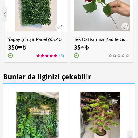
Yapay Şimşir Panel 60x40
Tek Dal Kırmızı Kadife Gül
cm
350
₺
35
₺
00
00
(3)
Bunlar da ilginizi çekebilir