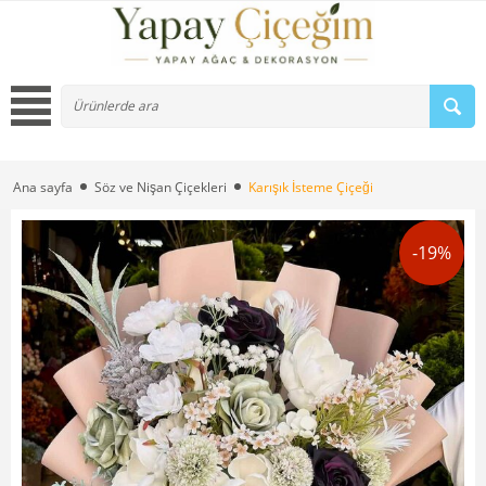
Ana sayfa
Söz ve Nişan Çiçekleri
Karışık İsteme Çiçeği
-19%