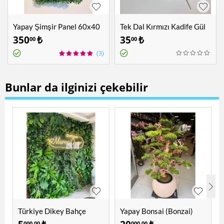
Yapay Şimşir Panel 60x40
Tek Dal Kırmızı Kadife Gül
cm
350
₺
35
₺
00
00
(3)
Bunlar da ilginizi çekebilir
Türkiye Dikey Bahçe
Yapay Bonsai (Bonzai)
Ağacı 1.60 Mt
000,00
000,00