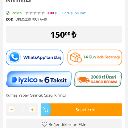
Stokta
0.00
(0
)
Görüşünü yaz
KOD:
OPM523970UTA-49
150
₺
00
Kumaş Yapay Gelincik Çiçeği Kırmızı
−
+
Sepete ekle
Beğendiklerine Ekle