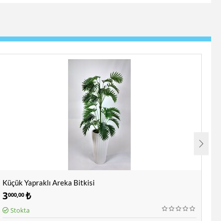
Küçük Yapraklı Areka Bitkisi
Ya
3
₺
9
000,00
5
Stokta