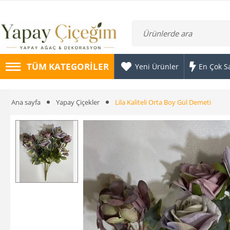
TÜM KATEGORILER
Yeni Ürünler
En Çok S
Ana sayfa
Yapay Çiçekler
Lila Kaliteli Orta Boy Gül Demeti