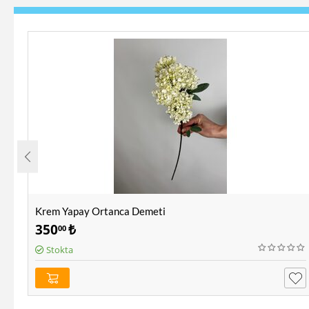
Krem Yapay Ortanca Demeti
350
₺
00
Stokta