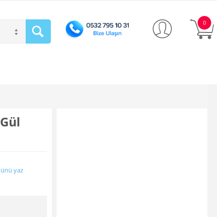
0
 Gül
ünü yaz