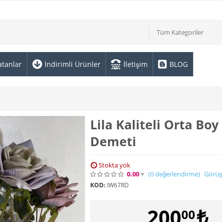
Tüm Kategoriler
atanlar
İndirimli Ürünler
İletişim
BLOG
Lila Kaliteli Orta Boy
Demeti
Stokta yok
0.00
(0
değerlendirme
)
Görüş
KOD:
IW67RD
200
₺
00