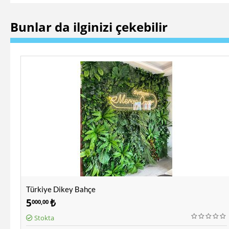
Bunlar da ilginizi çekebilir
Türkiye Dikey Bahçe
5
₺
000,00
Stokta