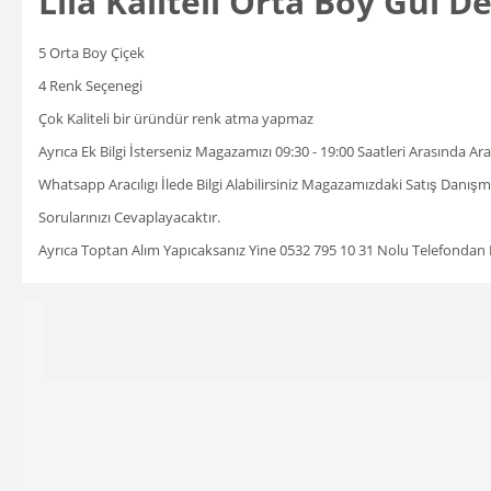
Lila Kaliteli Orta Boy Gül D
5 Orta Boy Çiçek
4 Renk Seçenegi
Çok Kaliteli bir üründür renk atma yapmaz
Ayrıca Ek Bilgi İsterseniz Magazamızı 09:30 - 19:00 Saatleri Arasında A
Whatsapp Aracılıgı İlede Bilgi Alabilirsiniz Magazamızdaki Satış Danı
Sorularınızı Cevaplayacaktır.
Ayrıca Toptan Alım Yapıcaksanız Yine 0532 795 10 31 Nolu Telefondan Bil