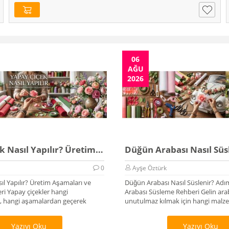
06
AĞU
2026
Yapay Çiçek Nasıl Yapılır? Üretim Rehberi 2026
0
Ayşe Öztürk
ıl Yapılır? Üretim Aşamaları ve
Düğün Arabası Nasıl Süslenir? Adı
i Yapay çiçekler hangi
Arabası Süsleme Rehberi Gelin arab
 hangi aşamalardan geçerek
unutulmaz kılmak için hangi malzem
Yazıyı Oku
Yazıyı Oku