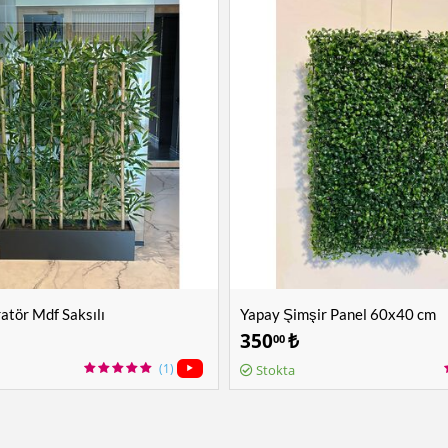
tör Mdf Saksılı
Yapay Şimşir Panel 60x40 cm
350
₺
00
(1)
Stokta