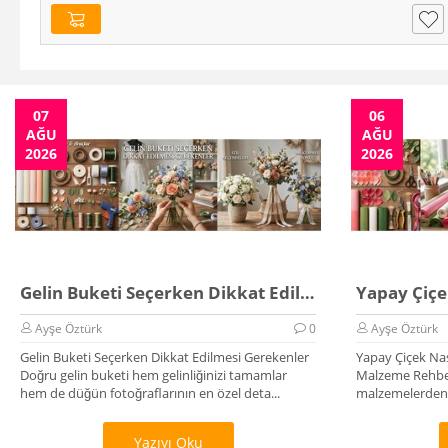
07
06
AĞU
AĞU
2026
2026
Gelin Buketi Seçerken Dikkat Edilmesi Gerekenler
Ayşe Öztürk
0
Ayşe Öztürk
Gelin Buketi Seçerken Dikkat Edilmesi Gerekenler
Yapay Çiçek Nas
Doğru gelin buketi hem gelinliğinizi tamamlar
Malzeme Rehber
hem de düğün fotoğraflarının en özel deta...
malzemelerden,
üretilir? K...
Yazıyı Oku