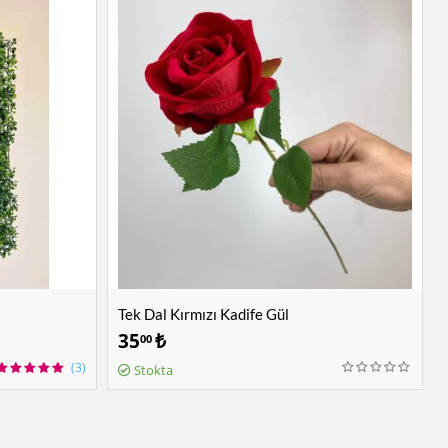
Tek Dal Kırmızı Kadife Gül
35
₺
00
(3)
Stokta