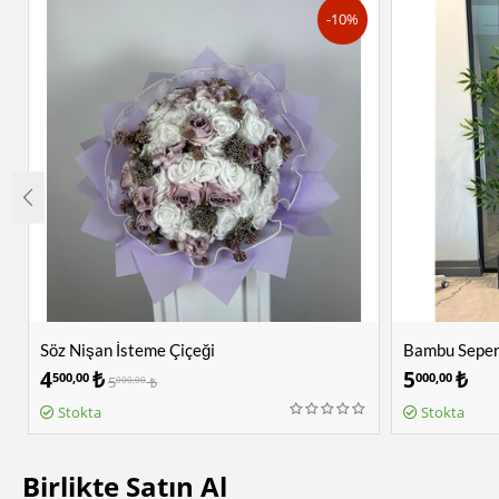
-10%
Söz Nişan İsteme Çiçeği
Bambu Sepera
4
₺
5
₺
500,00
000,00
5
₺
000,00
Stokta
Stokta
Birlikte Satın Al