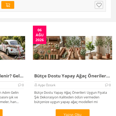
06
AĞU
2026
Düğün Arabası Nasıl Süslenir? Gelin Arabası Rehberi
Bütçe Dostu Yapay Ağaç Önerileri 2026
0
Ayşe Öztürk
0
m Adım Gelin
Bütçe Dostu Yapay Ağaç Önerileri: Uygun Fiyata
asını şık ve
Şık Dekorasyon Kaliteden ödün vermeden
eler, han...
bütçenize uygun yapay ağaç modelleri mi
arıyorsunu...
Yazıyı Oku