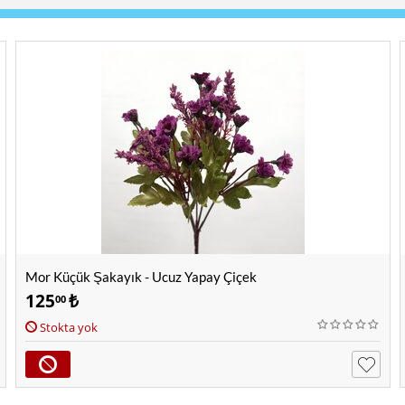
Mor Küçük Şakayık - Ucuz Yapay Çiçek
125
₺
00
Stokta yok