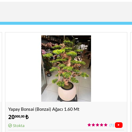
Yapay Bonsai (Bonzai) Ağacı 1.60 Mt
20
₺
000,00
(1)
Stokta