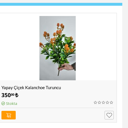
Yapay Çiçek Kalanchoe Turuncu
350
₺
00
Stokta