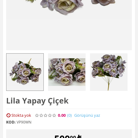
Lila Yapay Çiçek
Stokta yok
0.00
(0
)
Görüşünü yaz
KOD:
VP90WN
00