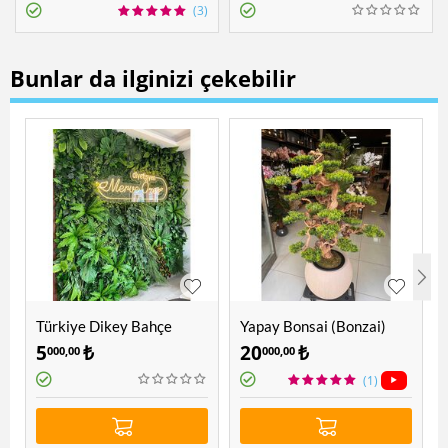
(3)
Bunlar da ilginizi çekebilir
Türkiye Dikey Bahçe
Yapay Bonsai (Bonzai)
Ağacı 1.60 Mt
5
₺
20
₺
000,00
000,00
(1)