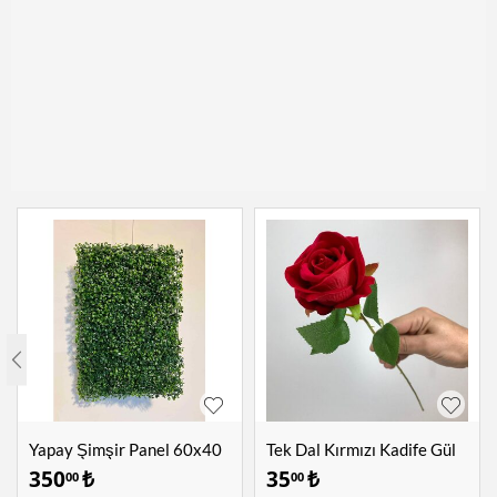
Yapay Şimşir Panel 60x40
Tek Dal Kırmızı Kadife Gül
cm
350
₺
35
₺
00
00