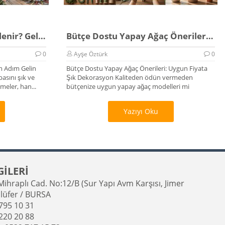
Düğün Arabası Nasıl Süslenir? Gelin Arabası Rehberi
Bütçe Dostu Yapay Ağaç Önerileri 2026
0
Ayşe Öztürk
0
m Adım Gelin
Bütçe Dostu Yapay Ağaç Önerileri: Uygun Fiyata
asını şık ve
Şık Dekorasyon Kaliteden ödün vermeden
eler, han...
bütçenize uygun yapay ağaç modelleri mi
arıyorsunu...
Yazıyı Oku
GİLERİ
ihraplı Cad. No:12/B (Sur Yapı Avm Karşısı, Jimer
llüfer / BURSA
795 10 31
220 20 88