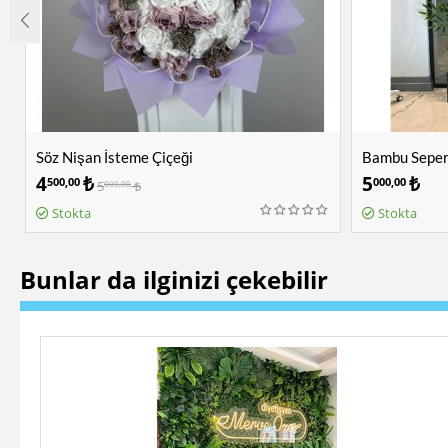
Söz Nişan İsteme Çiçeği
Bambu Sepera
4
₺
5
₺
500,00
000,00
5
₺
000,00
Stokta
Stokta
Bunlar da ilginizi çekebilir