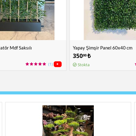
tör Mdf Saksılı
Yapay Şimşir Panel 60x40 cm
350
₺
00
(1)
Stokta