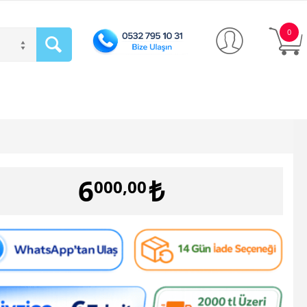
0
6
₺
000,00