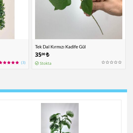
Tek Dal Kırmızı Kadife Gül
35
₺
00
(3)
Stokta