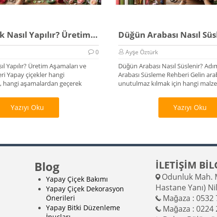
Yapay Çiçek Nasıl Yapılır? Üretim Rehberi 2026
0
Ayşe Öztürk
ıl Yapılır? Üretim Aşamaları ve
Düğün Arabası Nasıl Süslenir? Adı
i Yapay çiçekler hangi
Arabası Süsleme Rehberi Gelin arab
 hangi aşamalardan geçerek
unutulmaz kılmak için hangi malzem
Yazıyı Oku
Yazıyı Oku
Blog
İLETİŞİM BİL
Odunluk Mah. M
Yapay Çiçek Bakımı
Hastane Yanı) Ni
Yapay Çiçek Dekorasyon
Mağaza : 0532 
Önerileri
Yapay Bitki Düzenleme
Mağaza : 0224 
İpuçları