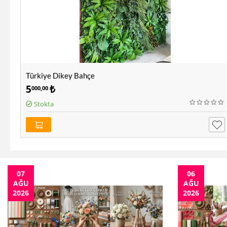
Türkiye Dikey Bahçe
5
₺
000,00
Stokta
07
06
AĞU
AĞU
2026
2026