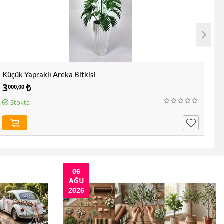
Küçük Yapraklı Areka Bitkisi
Ya
3
₺
9
000,00
5
Stokta
06
AĞU
2026