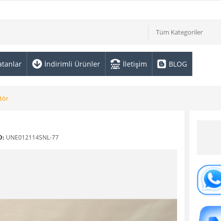
Tüm Kategoriler
atanlar
İndirimli Ürünler
İletişim
BLOG
tör
D:
UNE012114SNL-77