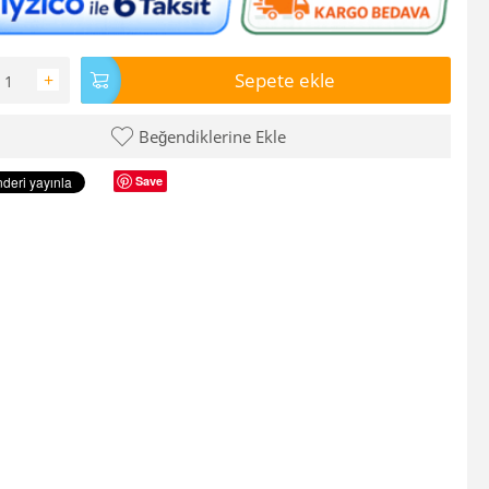
Sepete ekle
+
Beğendiklerine Ekle
Save