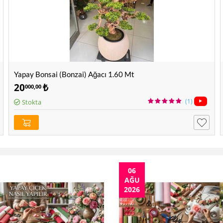
Yapay Bonsai (Bonzai) Ağacı 1.60 Mt
20
₺
000,00
(1)
Stokta
06
AĞU
2026