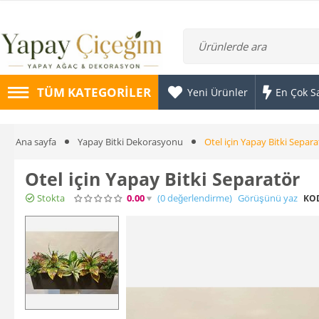
TÜM KATEGORILER
Yeni Ürünler
En Çok S
Ana sayfa
Yapay Bitki Dekorasyonu
Otel için Yapay Bitki Separa
Otel için Yapay Bitki Separatör
Stokta
0.00
(0
değerlendirme
)
Görüşünü yaz
KO