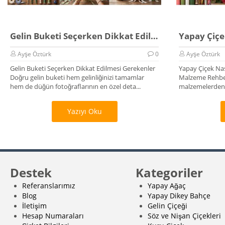
Gelin Buketi Seçerken Dikkat Edilmesi Gerekenler
Ayşe Öztürk
0
Ayşe Öztürk
Gelin Buketi Seçerken Dikkat Edilmesi Gerekenler
Yapay Çiçek Nas
Doğru gelin buketi hem gelinliğinizi tamamlar
Malzeme Rehber
hem de düğün fotoğraflarının en özel deta...
malzemelerden,
üretilir? K...
Yazıyı Oku
Destek
Kategoriler
Referanslarımız
Yapay Ağaç
Blog
Yapay Dikey Bahçe
İletişim
Gelin Çiçeği
Hesap Numaraları
Söz ve Nişan Çiçekleri