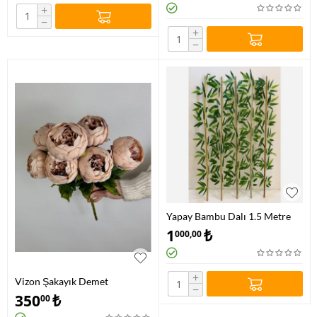
+
−
+
−
Yapay Bambu Dalı 1.5 Metre
5'li
1
₺
000,00
+
Vizon Şakayık Demet
−
350
₺
00