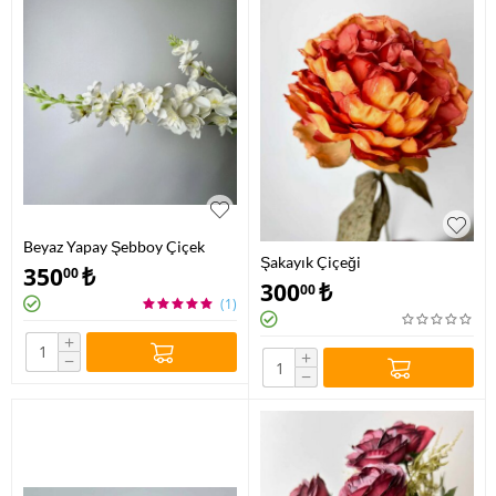
Beyaz Yapay Şebboy Çiçek
Şakayık Çiçeği
350
₺
00
300
₺
00
(1)
+
+
−
−