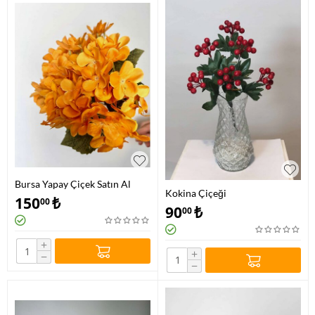
Bursa Yapay Çiçek Satın Al
Kokina Çiçeği
150
₺
00
90
₺
00
+
+
−
−