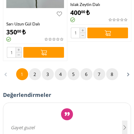
Islak Zeytin Dalı
400
₺
00
Sarı Uzun Gül Dalı
+
350
₺
00
−
+
−
1
2
3
4
5
6
7
8
Değerlendirmeler
Gayet guzel