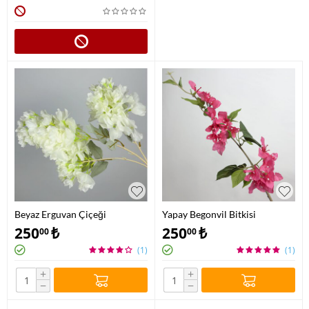
Beyaz Erguvan Çiçeği
Yapay Begonvil Bitkisi
250
₺
250
₺
00
00
(1)
(1)
+
+
−
−