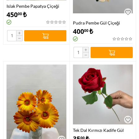
Islak Pembe Papatya Çiçeği
450
₺
00
Pudra Pembe Gül Çiçeği
400
₺
00
+
−
+
−
Tek Dal Kırmızı Kadife Gül
35
₺
00