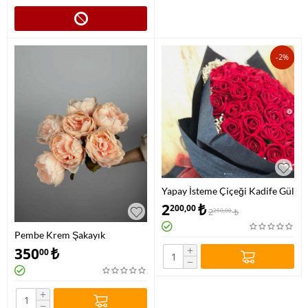
-2%
Yapay İsteme Çiçeği Kadife Gül
50'li
2
₺
200,00
2
₺
250,00
Pembe Krem Şakayık
+
350
₺
00
−
+
−