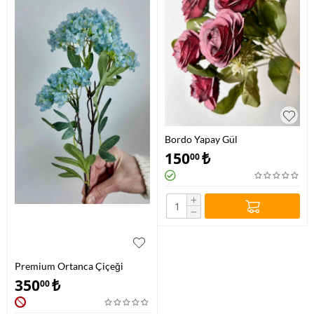
Bordo Yapay Gül
150
₺
00
+
−
Premium Ortanca Çiçeği
350
₺
00