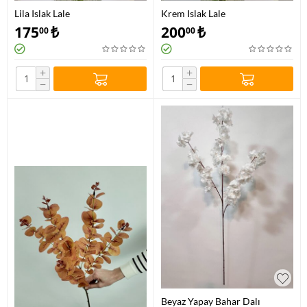
Lila Islak Lale
Krem Islak Lale
175
₺
200
₺
00
00
+
+
−
−
Beyaz Yapay Bahar Dalı