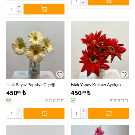
−
+
−
Islak Beyaz Papatya Çiçeği
Islak Yapay Kırmızı Ayçiçek
450
₺
450
₺
00
00
+
+
−
−