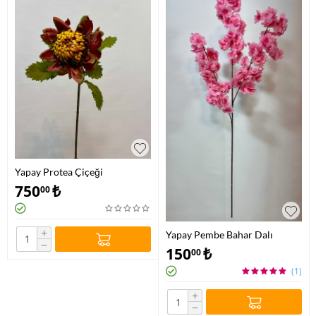
Yapay Protea Çiçeği
750
₺
00
+
Yapay Pembe Bahar Dalı
−
150
₺
00
(1)
+
−