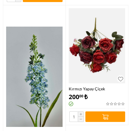
Kırmızı Yapay Çiçek
200
₺
00
+
−