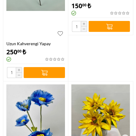
150
₺
00
+
−
Uzun Kahverengi Yapay
Okaliptus
250
₺
00
+
−