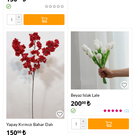
+
−
Beyaz Islak Lale
200
₺
00
(2)
+
Yapay Kırmızı Bahar Dalı
−
150
₺
00