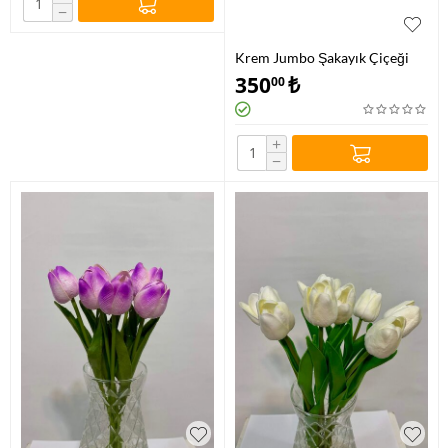
−
Krem Jumbo Şakayık Çiçeği
350
₺
00
+
−