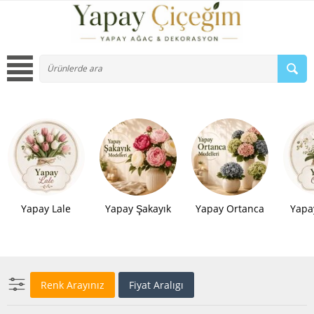
Yapay Lale
Yapay Şakayık
Yapay Ortanca
Yapa
Renk Arayınız
Fiyat Aralıgı