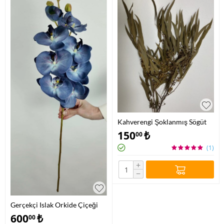
Kahverengi Şoklanmış Sögüt
Yaprak
150
₺
00
(1)
+
−
Gerçekçi Islak Orkide Çiçeği
600
₺
00