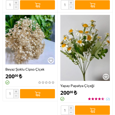
+
+
−
−
Beyaz Şoklu Cipso Çiçek
200
₺
00
Yapay Papatya Çiçeği
+
200
₺
00
−
(2)
+
−