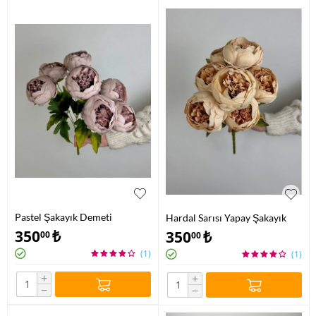
Pastel Şakayık Demeti
Hardal Sarısı Yapay Şakayık
350
₺
350
₺
00
00
(1)
(1)
+
+
−
−