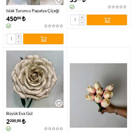
Islak Turuncu Papatya Çiçeği
+
450
₺
00
−
+
−
Büyük Eva Gül
2
₺
200,00