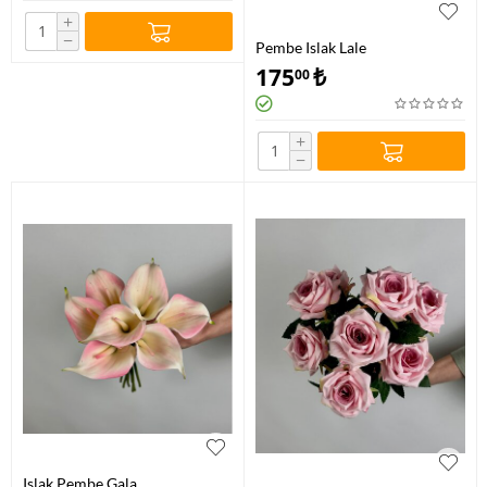
+
−
Pembe Islak Lale
175
₺
00
+
−
Islak Pembe Gala