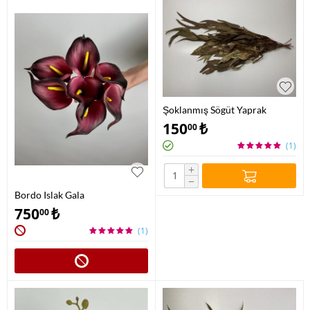
Şoklanmış Sögüt Yaprak
150
₺
00
(1)
+
−
Bordo Islak Gala
750
₺
00
(1)