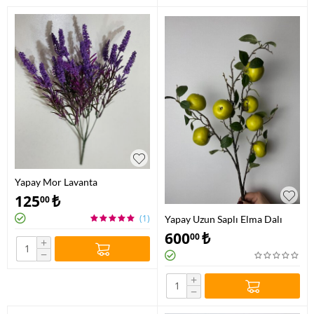
Yapay Mor Lavanta
125
₺
00
(1)
Yapay Uzun Saplı Elma Dalı
600
₺
00
+
−
+
−