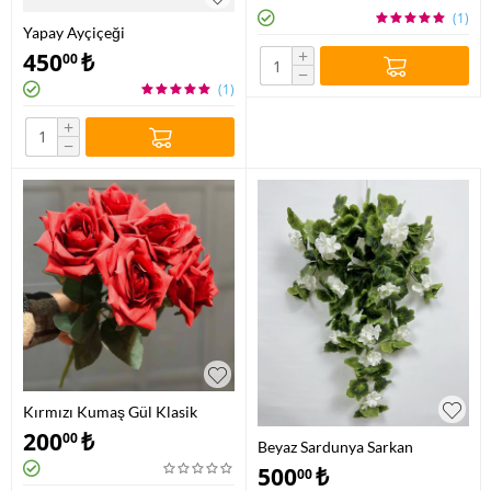
(1)
Yapay Ayçiçeği
+
450
₺
00
−
(1)
+
−
Kırmızı Kumaş Gül Klasik
200
₺
00
Beyaz Sardunya Sarkan
500
₺
00