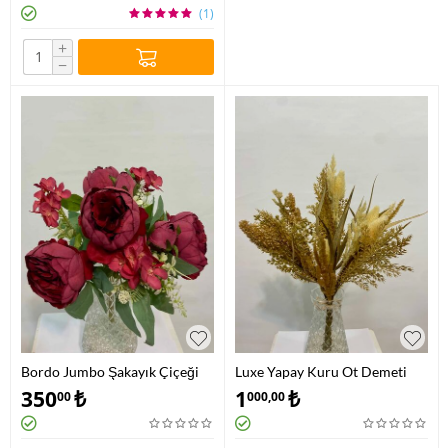
(1)
+
−
Bordo Jumbo Şakayık Çiçeği
Luxe Yapay Kuru Ot Demeti
350
₺
1
₺
00
000,00