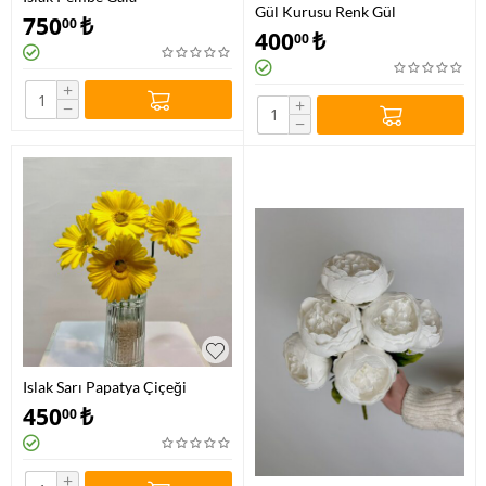
Gül Kurusu Renk Gül
750
₺
00
400
₺
00
+
+
−
−
Islak Sarı Papatya Çiçeği
450
₺
00
+