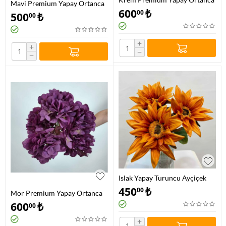
Mavi Premium Yapay Ortanca
600
₺
00
500
₺
00
+
+
−
−
Islak Yapay Turuncu Ayçiçek
450
₺
00
Mor Premium Yapay Ortanca
600
₺
00
+