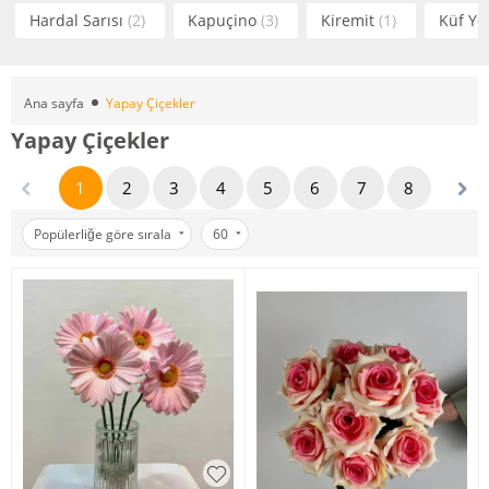
Hardal Sarısı
(2)
Kapuçino
(3)
Kiremit
(1)
Küf Ye
Ana sayfa
Yapay Çiçekler
Yapay Çiçekler
1
2
3
4
5
6
7
8
Popülerliğe göre sırala
60