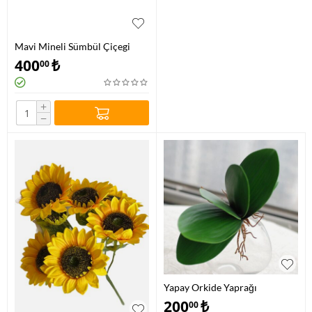
Mavi Mineli Sümbül Çiçegi
400
₺
00
+
−
Yapay Orkide Yaprağı
200
₺
00