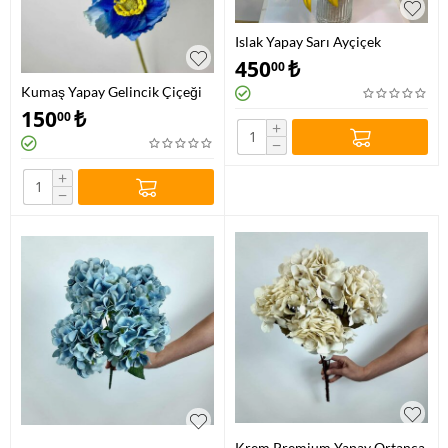
Islak Yapay Sarı Ayçiçek
450
₺
00
Kumaş Yapay Gelincik Çiçeği
150
₺
00
+
−
+
−
Krem Premium Yapay Ortanca