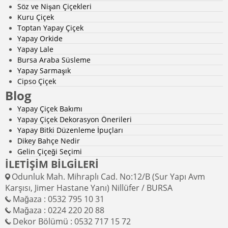
Söz ve Nişan Çiçekleri
Kuru Çiçek
Toptan Yapay Çiçek
Yapay Orkide
Yapay Lale
Bursa Araba Süsleme
Yapay Sarmaşık
Cipso Çiçek
Blog
Yapay Çiçek Bakımı
Yapay Çiçek Dekorasyon Önerileri
Yapay Bitki Düzenleme İpuçları
Dikey Bahçe Nedir
Gelin Çiçeği Seçimi
İLETİŞİM BİLGİLERİ
Odunluk Mah. Mihraplı Cad. No:12/B (Sur Yapı Avm
Karşısı, Jimer Hastane Yanı) Nillüfer / BURSA
Mağaza : 0532 795 10 31
Mağaza : 0224 220 20 88
Dekor Bölümü : 0532 717 15 72