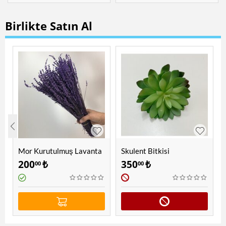
Birlikte Satın Al
Mor Kurutulmuş Lavanta
Skulent Bitkisi
200
₺
350
₺
00
00