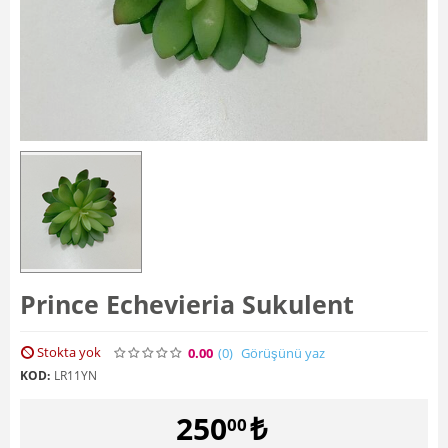
Prince Echevieria Sukulent
Stokta yok
0.00
(0
)
Görüşünü yaz
KOD:
LR11YN
250
₺
00