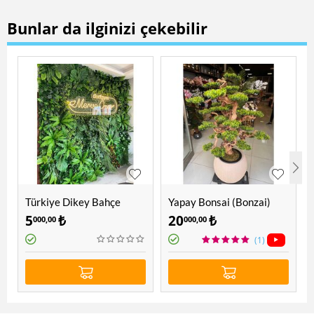
Bunlar da ilginizi çekebilir
Türkiye Dikey Bahçe
Yapay Bonsai (Bonzai)
Ağacı 1.60 Mt
5
₺
20
₺
000,00
000,00
(1)