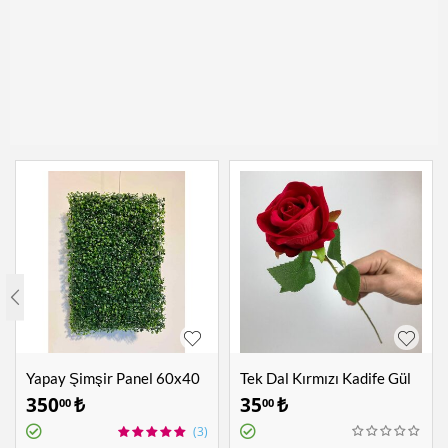
Yapay Şimşir Panel 60x40
Tek Dal Kırmızı Kadife Gül
cm
350
₺
35
₺
00
00
(3)