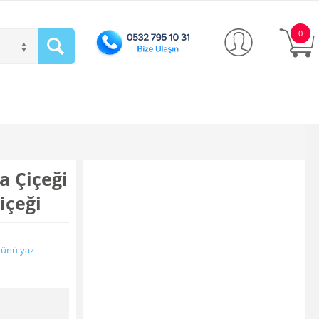
0
a Çiçeği
Çiçeği
ünü yaz