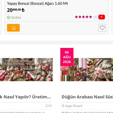
Yapay Bonsai (Bonzai) Ağacı 1.60 Mt
20
₺
000,00
(1)
Stokta
06
AĞU
2026
Yapay Çiçek Nasıl Yapılır? Üretim Rehberi 2026
0
Ayşe Öztürk