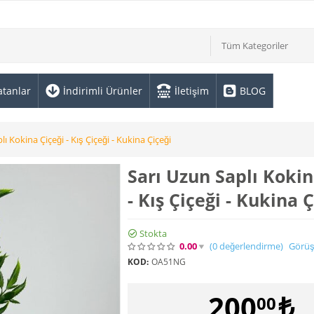
Tüm Kategoriler
atanlar
İndirimli Ürünler
İletişim
BLOG
lı Kokina Çiçeği - Kış Çiçeği - Kukina Çiçeği
Sarı Uzun Saplı Kokin
- Kış Çiçeği - Kukina 
Stokta
0.00
(0
değerlendirme
)
Görüş
KOD:
OA51NG
200
₺
00