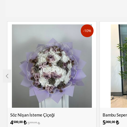
-10%
Söz Nişan İsteme Çiçeği
Bambu Sepera
4
₺
5
₺
500,00
000,00
5
₺
000,00