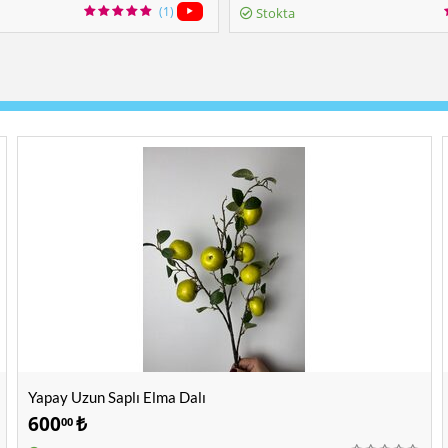
(1)
Stokta
Yapay Uzun Saplı Elma Dalı
600
₺
00