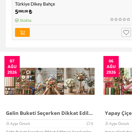
Türkiye Dikey Bahçe
5
₺
000,00
Stokta
07
06
AĞU
AĞU
2026
2026
Gelin Buketi Seçerken Dikkat Edilmesi Gerekenler
Ayşe Öztürk
0
Ayşe Öztürk