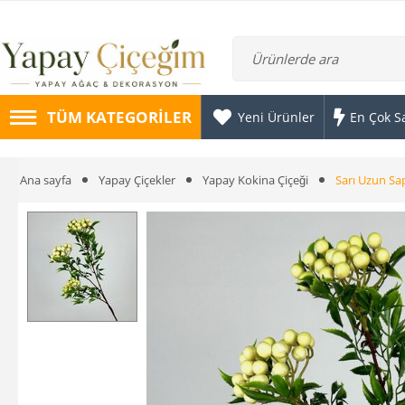
TÜM KATEGORILER
Yeni Ürünler
En Çok S
Ana sayfa
Yapay Çiçekler
Yapay Kokina Çiçeği
Sarı Uzun Sap