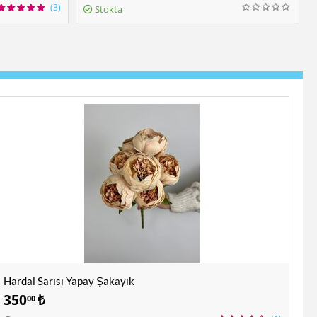
(3)
Stokta
Hardal Sarısı Yapay Şakayık
350
₺
00