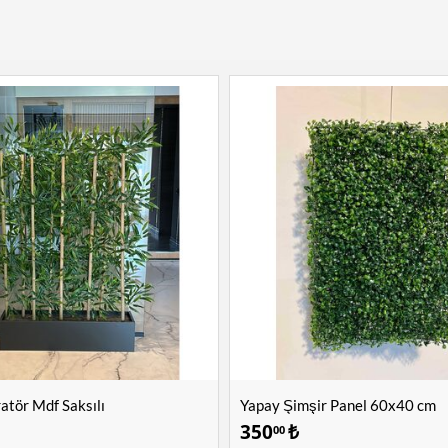
tör Mdf Saksılı
Yapay Şimşir Panel 60x40 cm
350
₺
00