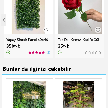
Yapay Şimşir Panel 60x40
Tek Dal Kırmızı Kadife Gül
cm
350
₺
35
₺
00
00
(3)
Bunlar da ilginizi çekebilir