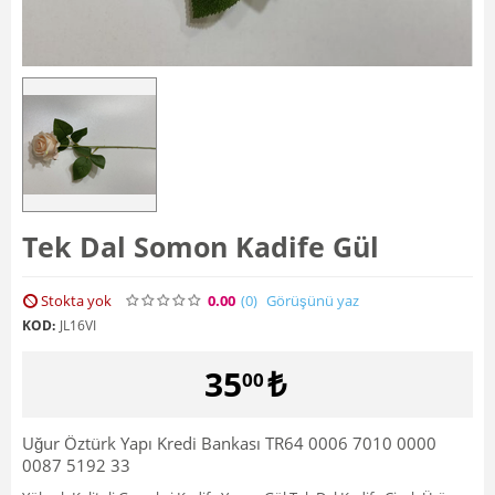
Tek Dal Somon Kadife Gül
Stokta yok
0.00
(0
)
Görüşünü yaz
KOD:
JL16VI
35
₺
00
Uğur Öztürk Yapı Kredi Bankası TR64 0006 7010 0000
0087 5192 33