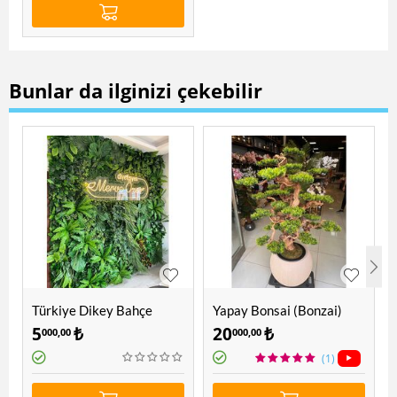
Bunlar da ilginizi çekebilir
Türkiye Dikey Bahçe
Yapay Bonsai (Bonzai)
Ağacı 1.60 Mt
5
₺
20
₺
000,00
000,00
(1)