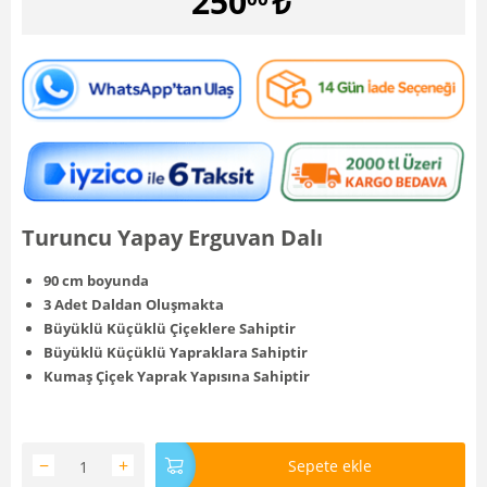
250
₺
Turuncu Yapay Erguvan Dalı
90 cm boyunda
3 Adet Daldan Oluşmakta
Büyüklü Küçüklü Çiçeklere Sahiptir
Büyüklü Küçüklü Yapraklara Sahiptir
Kumaş Çiçek Yaprak Yapısına Sahiptir
−
+
Sepete ekle