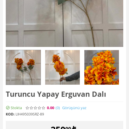
Turuncu Yapay Erguvan Dalı
Stokta
0.00
(0
)
Görüşünü yaz
KOD:
LIH495039SRZ-89
00