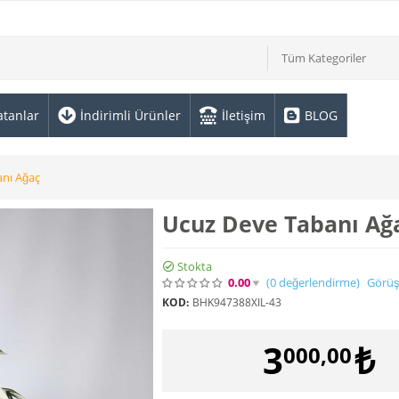
Tüm Kategoriler
atanlar
İndirimli Ürünler
İletişim
BLOG
nı Ağaç
Ucuz Deve Tabanı Ağ
Stokta
0.00
(0
değerlendirme
)
Görüş
KOD:
BHK947388XIL-43
3
₺
000,00