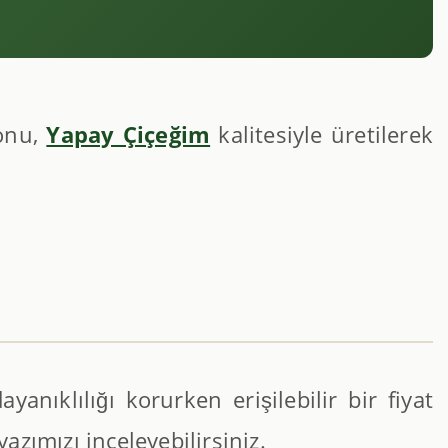
yonu,
Yapay Çiçeğim
kalitesiyle üretilerek
anıklılığı korurken erişilebilir bir fiyat
yazımızı inceleyebilirsiniz.