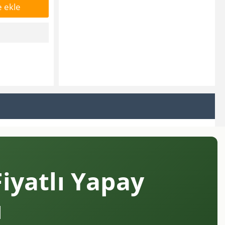
 ekle
iyatlı Yapay
ı