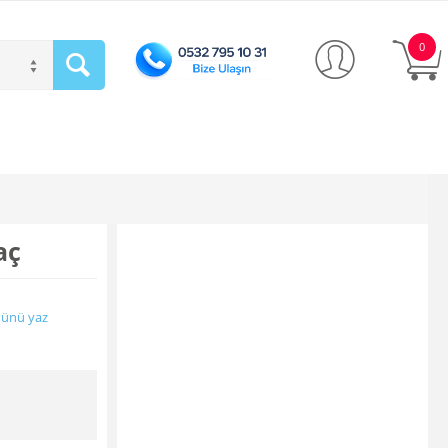
0
aç
ünü yaz