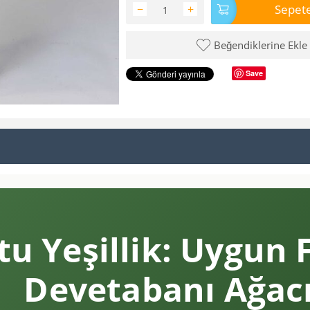
Sepete
−
+
Beğendiklerine Ekle
Save
u Yeşillik: Uygun F
Devetabanı Ağac