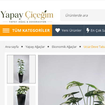
TÜM KATEGORILER
Yeni Ürünler
En Çok S
Ana sayfa
Yapay Ağaçlar
Ekonomik Ağaçlar
Ucuz Deve Taba