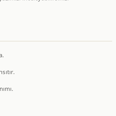
a.
sıtır.
nımı.