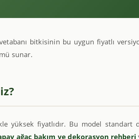
vetabanı bitkisinin bu uygun fiyatlı versi
ümü sunar.
iz?
kle yüksek fiyatlıdır. Bu model standart day
apay ağaç bakım ve dekorasyon rehberi