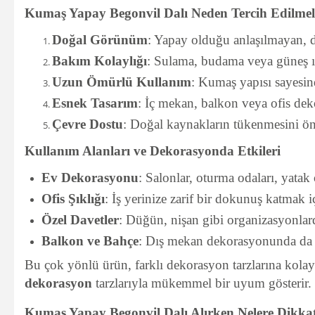
Kumaş Yapay Begonvil Dalı Neden Tercih Edilmel
Doğal Görünüm
: Yapay olduğu anlaşılmayan, do
Bakım Kolaylığı
: Sulama, budama veya güneş ış
Uzun Ömürlü Kullanım
: Kumaş yapısı sayesi
Esnek Tasarım
: İç mekan, balkon veya ofis deko
Çevre Dostu
: Doğal kaynakların tükenmesini önler
Kullanım Alanları ve Dekorasyonda Etkileri
Ev Dekorasyonu
: Salonlar, oturma odaları, yatak 
Ofis Şıklığı
: İş yerinize zarif bir dokunuş katmak i
Özel Davetler
: Düğün, nişan gibi organizasyonlar
Balkon ve Bahçe
: Dış mekan dekorasyonunda da rah
Bu çok yönlü ürün, farklı dekorasyon tarzlarına kolay
dekorasyon
tarzlarıyla mükemmel bir uyum gösterir.
Kumaş Yapay Begonvil Dalı Alırken Nelere Dikkat