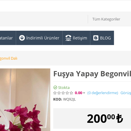
Tüm Kategoriler
atanlar
İndirimli Ürünler
İletişim
BLOG
onvil Dalı
Fuşya Yapay Begonvil
Stokta
0.00
(0
değerlendirme
)
Görüş
KOD:
WQ92JL
200
₺
00