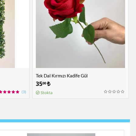
Tek Dal Kırmızı Kadife Gül
35
₺
00
(3)
Stokta