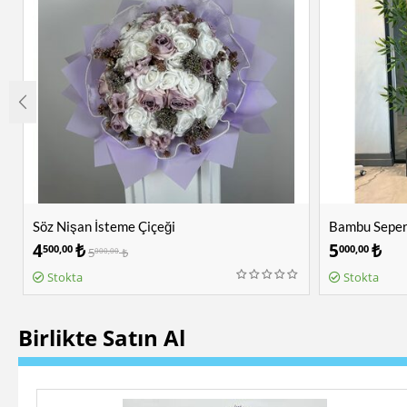
Söz Nişan İsteme Çiçeği
Bambu Sepera
4
₺
5
₺
500,00
000,00
5
₺
000,00
Stokta
Stokta
Birlikte Satın Al