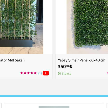
tör Mdf Saksılı
Yapay Şimşir Panel 60x40 cm
350
₺
00
(1)
Stokta