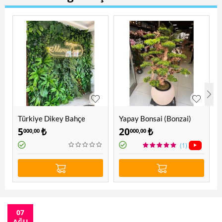
Türkiye Dikey Bahçe
Yapay Bonsai (Bonzai)
Ağacı 1.60 Mt
5
₺
20
₺
000,00
000,00
(1)
07
AĞU