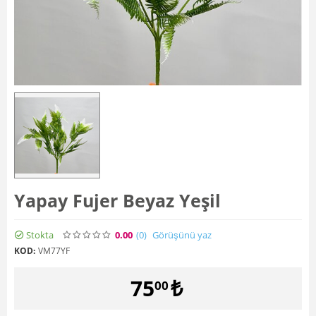
Yapay Fujer Beyaz Yeşil
Stokta
0.00
(0
)
Görüşünü yaz
KOD:
VM77YF
75
₺
00