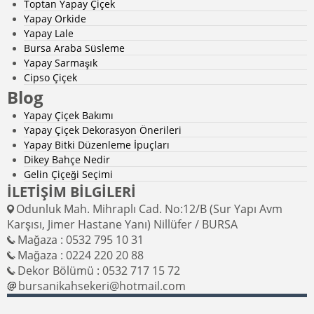
Toptan Yapay Çiçek
Yapay Orkide
Yapay Lale
Bursa Araba Süsleme
Yapay Sarmaşık
Cipso Çiçek
Blog
Yapay Çiçek Bakımı
Yapay Çiçek Dekorasyon Önerileri
Yapay Bitki Düzenleme İpuçları
Dikey Bahçe Nedir
Gelin Çiçeği Seçimi
İLETİŞİM BİLGİLERİ
Odunluk Mah. Mihraplı Cad. No:12/B (Sur Yapı Avm
Karşısı, Jimer Hastane Yanı) Nillüfer / BURSA
Mağaza : 0532 795 10 31
Mağaza : 0224 220 20 88
Dekor Bölümü : 0532 717 15 72
bursanikahsekeri@hotmail.com