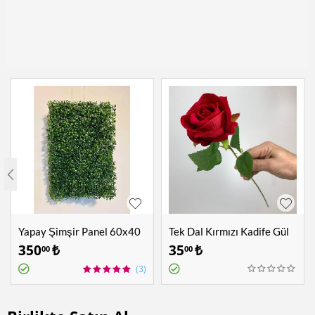
Yapay Şimşir Panel 60x40
Tek Dal Kırmızı Kadife Gül
cm
350
₺
35
₺
00
00
(3)