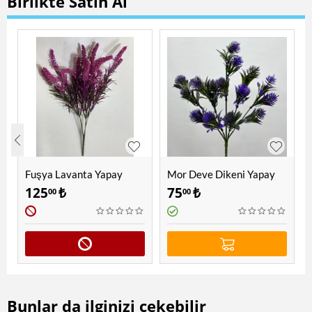
Birlikte Satın Al
Fuşya Lavanta Yapay
Mor Deve Dikeni Yapay
Çiçek
Bitki
125
₺
75
₺
00
00
Bunlar da ilginizi çekebilir