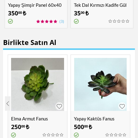
Yapay Şimşir Panel 60x40
Tek Dal Kırmızı Kadife Gül
cm
350
₺
35
₺
00
00
(3)
Birlikte Satın Al
Elma Armut Fanus
Yapay Kaktüs Fanus
Bitkileri - Yapay Çiçek
Bitkileri - Yapay Çiçek
250
₺
500
₺
00
00