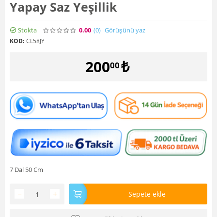
Yapay Saz Yeşillik
Stokta
0.00
(0
)
Görüşünü yaz
KOD:
CL58JY
200
₺
00
7 Dal 50 Cm
−
+
Sepete ekle