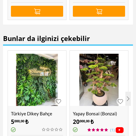
Bunlar da ilginizi çekebilir
Türkiye Dikey Bahçe
Yapay Bonsai (Bonzai)
Ağacı 1.60 Mt
5
₺
20
₺
000,00
000,00
(1)