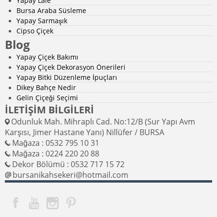
Yapay Lale
Bursa Araba Süsleme
Yapay Sarmaşık
Cipso Çiçek
Blog
Yapay Çiçek Bakımı
Yapay Çiçek Dekorasyon Önerileri
Yapay Bitki Düzenleme İpuçları
Dikey Bahçe Nedir
Gelin Çiçeği Seçimi
İLETİŞİM BİLGİLERİ
Odunluk Mah. Mihraplı Cad. No:12/B (Sur Yapı Avm
Karşısı, Jimer Hastane Yanı) Nillüfer / BURSA
Mağaza : 0532 795 10 31
Mağaza : 0224 220 20 88
Dekor Bölümü : 0532 717 15 72
bursanikahsekeri@hotmail.com