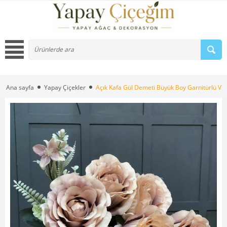
Ana sayfa
Yapay Çiçekler
Açık Kafa Gül Demeti Büyük Boy Garnitürlü Viz