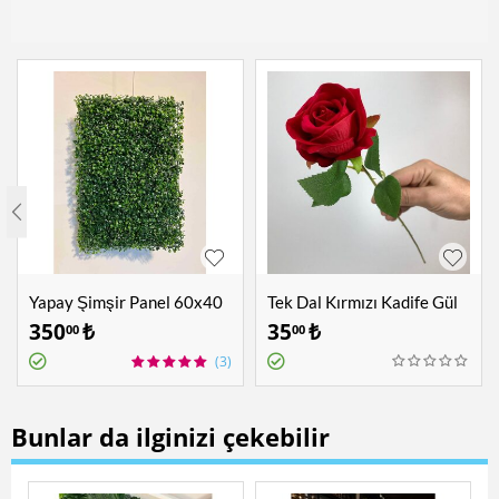
Yapay Şimşir Panel 60x40
Tek Dal Kırmızı Kadife Gül
cm
350
₺
35
₺
00
00
(3)
Bunlar da ilginizi çekebilir