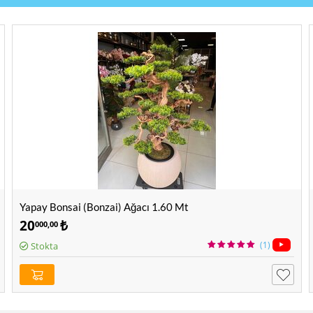
Yapay Bonsai (Bonzai) Ağacı 1.60 Mt
20
₺
000,00
(1)
Stokta