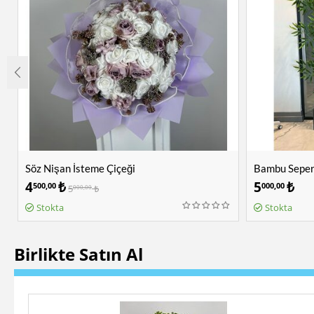
Söz Nişan İsteme Çiçeği
Bambu Sepera
4
₺
5
₺
500,00
000,00
5
₺
000,00
Stokta
Stokta
Birlikte Satın Al