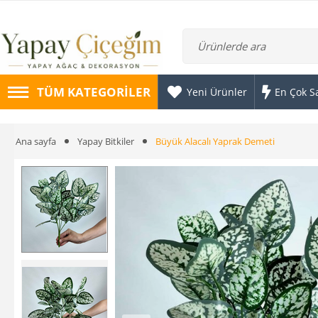
TÜM KATEGORILER
Yeni Ürünler
En Çok S
Ana sayfa
Yapay Bitkiler
Büyük Alacalı Yaprak Demeti