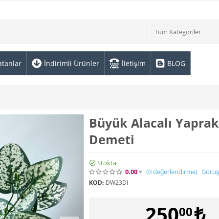
Tüm Kategoriler
atanlar
İndirimli Ürünler
İletişim
BLOG
Büyük Alacalı Yaprak
Demeti
Stokta
0.00
(0
değerlendirme
)
Görüş
KOD:
DW23DI
250
₺
00