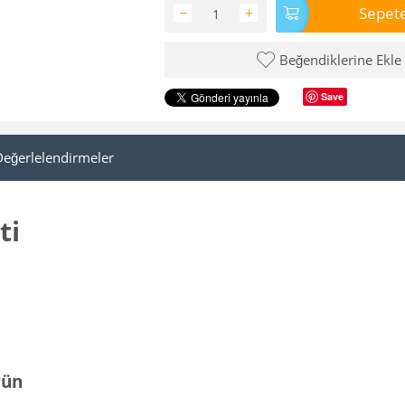
Sepete
−
+
Beğendiklerine Ekle
Save
Değerlelendirmeler
ti
rün