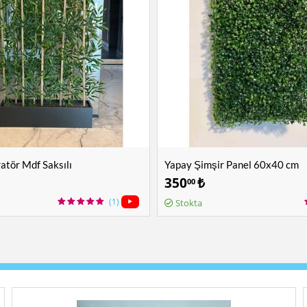
tör Mdf Saksılı
Yapay Şimşir Panel 60x40 cm
350
₺
00
(1)
Stokta