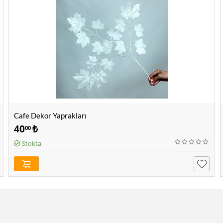
Cafe Dekor Yaprakları
40
₺
00
Stokta