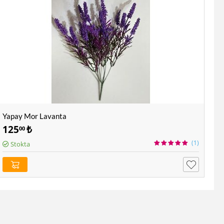
Yapay Mor Lavanta
125
₺
00
(1)
Stokta