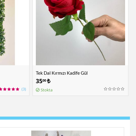
Tek Dal Kırmızı Kadife Gül
35
₺
00
(3)
Stokta