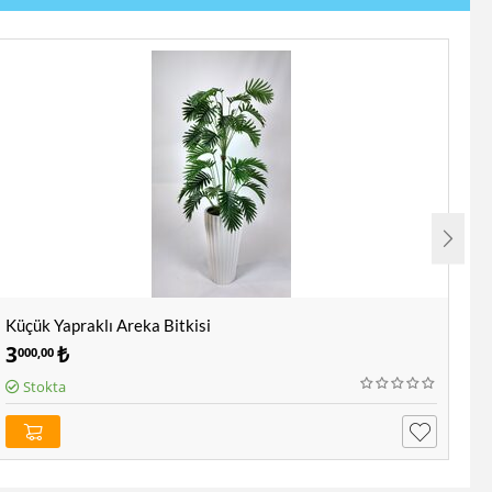
Küçük Yapraklı Areka Bitkisi
Ya
3
₺
9
000,00
5
Stokta