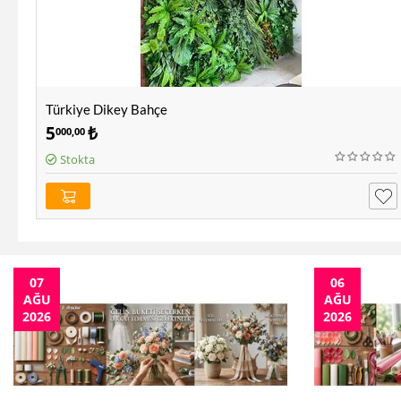
Türkiye Dikey Bahçe
5
₺
000,00
Stokta
07
06
AĞU
AĞU
2026
2026