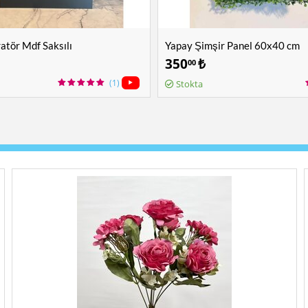
tör Mdf Saksılı
Yapay Şimşir Panel 60x40 cm
350
₺
00
(1)
Stokta