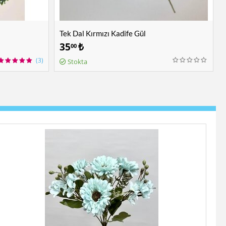
Tek Dal Kırmızı Kadife Gül
35
₺
00
(3)
Stokta