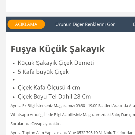
AÇIKLAMA
Ürünün Diğer Renklerini Gör
Fuşya Küçük Şakayık
Küçük Şakayık Çiçek Demeti
5 Kafa büyük Çiçek
Çiçek Kafa Ölçüsü 4 cm
Çiçek Boyu Tel Dahil 28 Cm
Ayrıca Ek Bilgi İsterseniz Magazamızı 09:30 - 19:00 Saatleri Arasında A
Whatsapp Aracılıgı İlede Bilgi Alabilirsiniz Magazamızdaki Satış Danı
Sorularınızı Cevaplayacaktır.
Ayrıca Toptan Alım Yapıcaksanız Yine 0532 795 10 31 Nolu Telefondan Bil