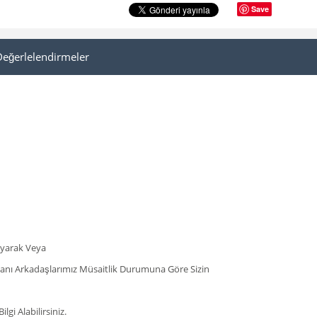
Save
Değerlelendirmeler
rayarak Veya
şmanı Arkadaşlarımız Müsaitlik Durumuna Göre Sizin
gi Alabilirsiniz.