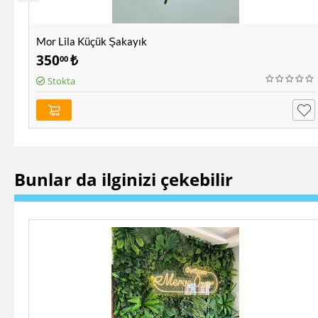
Mor Lila Küçük Şakayık
350
₺
00
Stokta
Bunlar da ilginizi çekebilir