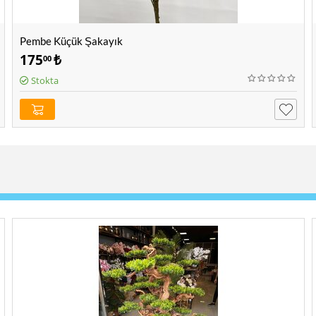
Pembe Küçük Şakayık
175
₺
00
Stokta