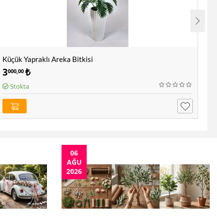
Küçük Yapraklı Areka Bitkisi
Ya
3
₺
9
000,00
5
Stokta
06
AĞU
2026