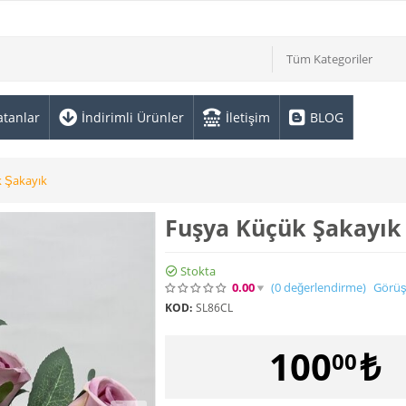
Tüm Kategoriler
atanlar
İndirimli Ürünler
İletişim
BLOG
 Şakayık
Fuşya Küçük Şakayık
Stokta
0.00
(0
değerlendirme
)
Görüş
KOD:
SL86CL
100
₺
00