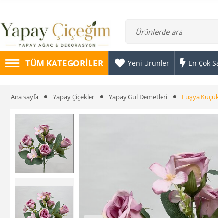
TÜM KATEGORILER
Yeni Ürünler
En Çok S
Ana sayfa
Yapay Çiçekler
Yapay Gül Demetleri
Fuşya Küçük