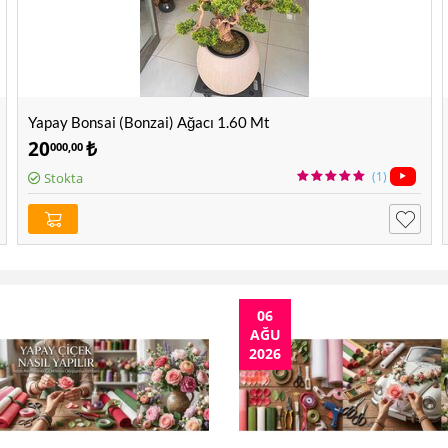
Yapay Bonsai (Bonzai) Ağacı 1.60 Mt
20
₺
000,00
(1)
Stokta
06
AĞU
2026