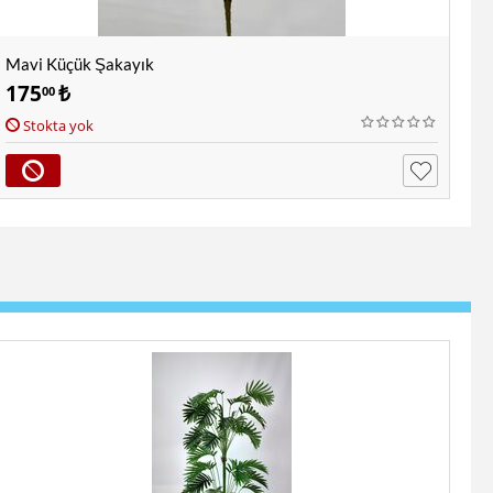
Mavi Küçük Şakayık
175
₺
00
Stokta yok