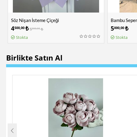
Söz Nişan İsteme Çiçeği
Bambu Sepera
4
₺
5
₺
500,00
000,00
5
₺
000,00
Stokta
Stokta
Birlikte Satın Al