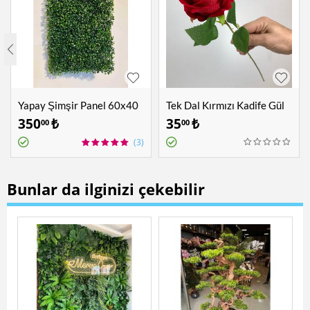
Yapay Şimşir Panel 60x40
Tek Dal Kırmızı Kadife Gül
cm
350
₺
35
₺
00
00
(3)
Bunlar da ilginizi çekebilir