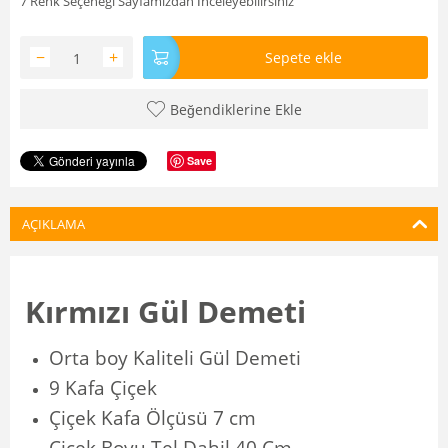
7 Renk Seçenegi Sayfamızdan İnceleyebilirsiniz
−
+
Sepete ekle
Beğendiklerine Ekle
Save
AÇIKLAMA
Kırmızı Gül Demeti
Orta boy Kaliteli Gül Demeti
9 Kafa Çiçek
Çiçek Kafa Ölçüsü 7 cm
Çiçek Boyu Tel Dahil 40 Cm