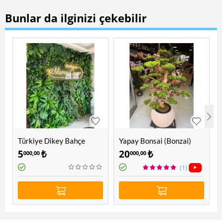
Bunlar da ilginizi çekebilir
Türkiye Dikey Bahçe
Yapay Bonsai (Bonzai)
Ağacı 1.60 Mt
5
₺
20
₺
000,00
000,00
(1)