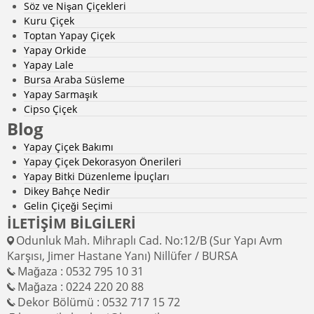
Söz ve Nişan Çiçekleri
Kuru Çiçek
Toptan Yapay Çiçek
Yapay Orkide
Yapay Lale
Bursa Araba Süsleme
Yapay Sarmaşık
Cipso Çiçek
Blog
Yapay Çiçek Bakımı
Yapay Çiçek Dekorasyon Önerileri
Yapay Bitki Düzenleme İpuçları
Dikey Bahçe Nedir
Gelin Çiçeği Seçimi
İLETİŞİM BİLGİLERİ
Odunluk Mah. Mihraplı Cad. No:12/B (Sur Yapı Avm
Karşısı, Jimer Hastane Yanı) Nillüfer / BURSA
Mağaza : 0532 795 10 31
Mağaza : 0224 220 20 88
Dekor Bölümü : 0532 717 15 72