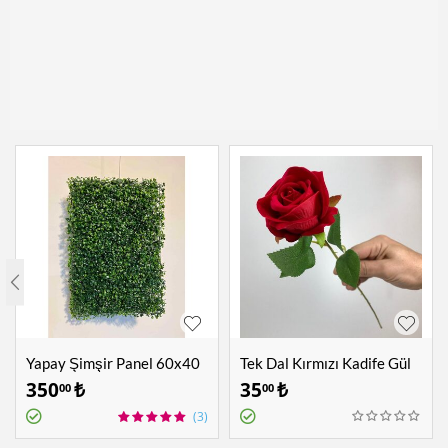
Yapay Şimşir Panel 60x40
Tek Dal Kırmızı Kadife Gül
cm
350
₺
35
₺
00
00
(3)