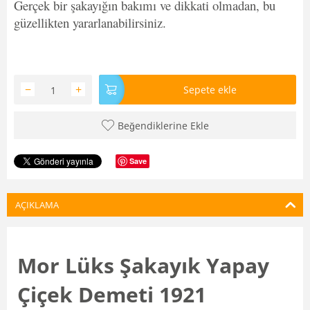
Gerçek bir şakayığın bakımı ve dikkati olmadan, bu
güzellikten yararlanabilirsiniz.
−
+
Sepete ekle
Beğendiklerine Ekle
Save
AÇIKLAMA
Mor Lüks Şakayık Yapay
Çiçek Demeti 1921