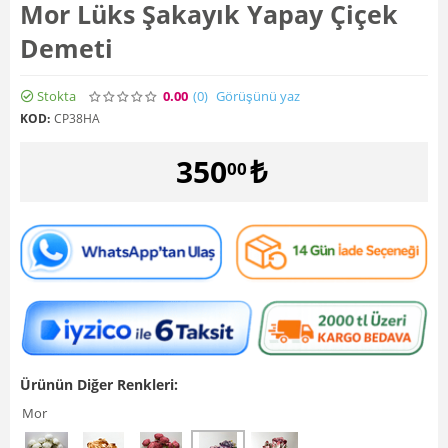
Mor Lüks Şakayık Yapay Çiçek
Demeti
Stokta
0.00
(0
)
Görüşünü yaz
KOD:
CP38HA
350
₺
00
Ürünün Diğer Renkleri:
Mor