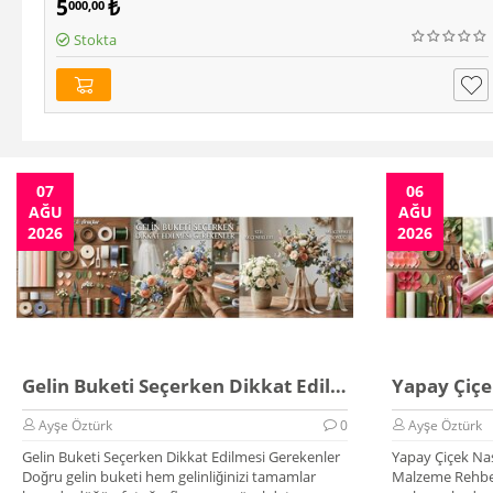
5
₺
000,00
Stokta
07
06
AĞU
AĞU
2026
2026
Gelin Buketi Seçerken Dikkat Edilmesi Gerekenler
Ayşe Öztürk
0
Ayşe Öztürk
Gelin Buketi Seçerken Dikkat Edilmesi Gerekenler
Yapay Çiçek Nas
Doğru gelin buketi hem gelinliğinizi tamamlar
Malzeme Rehber