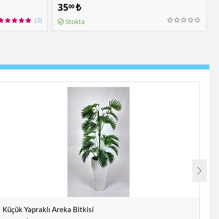
35
₺
00
(3)
Stokta
Küçük Yapraklı Areka Bitkisi
Ya