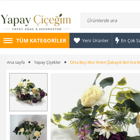
TÜM KATEGORILER
Yeni Ürünler
En Çok S
Ana sayfa
Yapay Çiçekler
Orta Boy Mor Krem Şakayık Bol Ara M