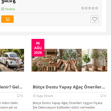
3
₺
9
000,00
5
Stokta
06
AĞU
2026
Düğün Arabası Nasıl Süslenir? Gelin Arabası Rehberi
Bütçe Dostu Yapay Ağaç Önerileri 2026
0
Ayşe Öztürk
0
m Adım Gelin
Bütçe Dostu Yapay Ağaç Önerileri: Uygun Fiyata
asını şık ve
Şık Dekorasyon Kaliteden ödün vermeden