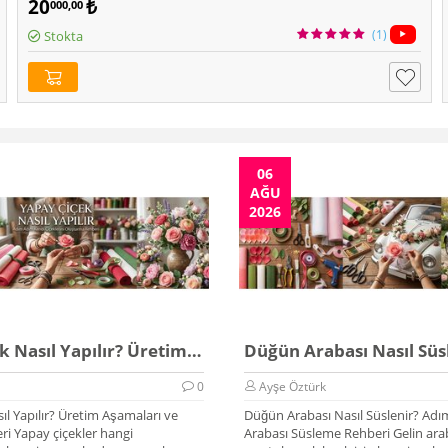
20
₺
000,00
(1)
Stokta
06
AĞU
2026
Yapay Çiçek Nasıl Yapılır? Üretim Rehberi 2026
0
Ayşe Öztürk
ıl Yapılır? Üretim Aşamaları ve
Düğün Arabası Nasıl Süslenir? Adı
i Yapay çiçekler hangi
Arabası Süsleme Rehberi Gelin arab