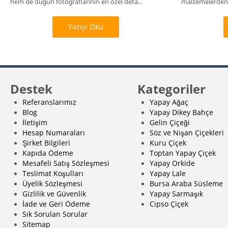
hem de düğün fotoğraflarının en özel deta...
malzemelerden,
üretilir? K...
Yazıyı Oku
Destek
Kategoriler
Referanslarımız
Yapay Ağaç
Blog
Yapay Dikey Bahçe
İletişim
Gelin Çiçeği
Hesap Numaraları
Söz ve Nişan Çiçekleri
Şirket Bilgileri
Kuru Çiçek
Kapıda Ödeme
Toptan Yapay Çiçek
Mesafeli Satış Sözleşmesi
Yapay Orkide
Teslimat Koşulları
Yapay Lale
Üyelik Sözleşmesi
Bursa Araba Süsleme
Gizlilik ve Güvenlik
Yapay Sarmaşık
İade ve Geri Ödeme
Cipso Çiçek
Sık Sorulan Sorular
Sitemap