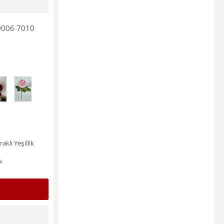
 0006 7010
klı Yeşillik
k