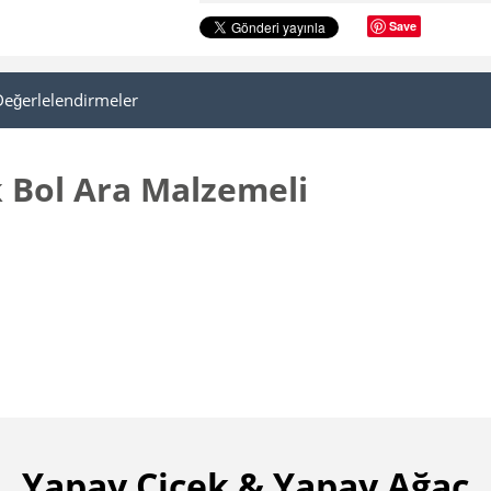
Save
Değerlelendirmeler
 Bol Ara Malzemeli
Yapay Çiçek & Yapay Ağaç