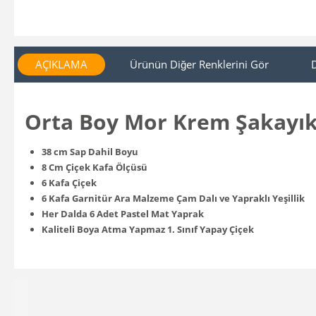
AÇIKLAMA
Ürünün Diğer Renklerini Gör
Orta Boy Mor Krem Şakayık
38 cm Sap Dahil Boyu
8 Cm Çiçek Kafa Ölçüsü
6 Kafa Çiçek
6 Kafa Garnitür Ara Malzeme Çam Dalı ve Yapraklı Yeşillik
Her Dalda 6 Adet Pastel Mat Yaprak
Kaliteli Boya Atma Yapmaz 1. Sınıf Yapay Çiçek