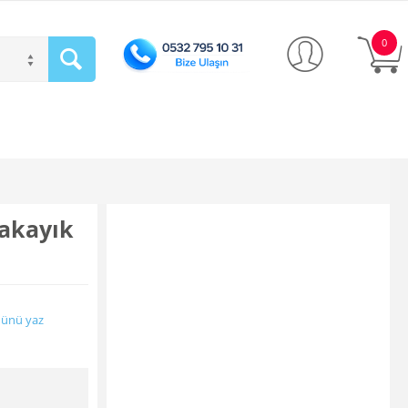
0
akayık
ünü yaz