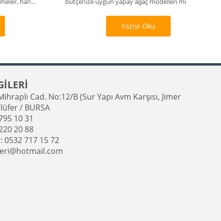
eler, han...
bütçenize uygun yapay ağaç modelleri mi
arıyorsunu...
Yazıyı Oku
GİLERİ
ihraplı Cad. No:12/B (Sur Yapı Avm Karşısı, Jimer
llüfer / BURSA
795 10 31
220 20 88
: 0532 717 15 72
keri@hotmail.com