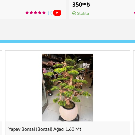
350
₺
00
(1)
Stokta
Yapay Bonsai (Bonzai) Ağacı 1.60 Mt