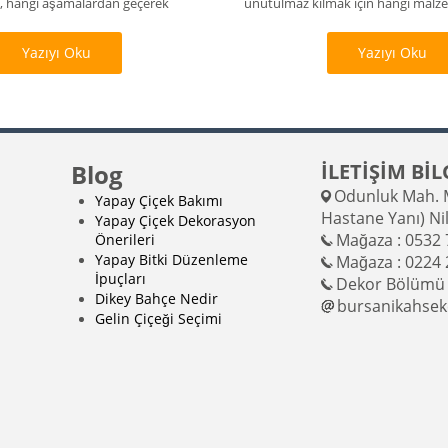
 hangi aşamalardan geçerek
unutulmaz kılmak için hangi malzem
Yazıyı Oku
Yazıyı Oku
Blog
İLETİŞİM BİL
Odunluk Mah. M
Yapay Çiçek Bakımı
Hastane Yanı) Ni
Yapay Çiçek Dekorasyon
Mağaza : 0532 
Önerileri
Yapay Bitki Düzenleme
Mağaza : 0224 
İpuçları
Dekor Bölümü 
Dikey Bahçe Nedir
bursanikahse
Gelin Çiçeği Seçimi