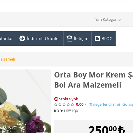
Tüm Kategoriler
atanlar
İndirimli Ürünler
İletişim
BLOG
alzemeli
Orta Boy Mor Krem Ş
Bol Ara Malzemeli
Stokta yok
0.00
(0
değerlendirme
)
Görüş
KOD:
HB51QX
250
₺
00