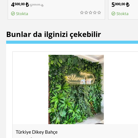
4
₺
5
₺
500,00
000,00
5
₺
000,00
Stokta
Stokta
Bunlar da ilginizi çekebilir
Türkiye Dikey Bahçe