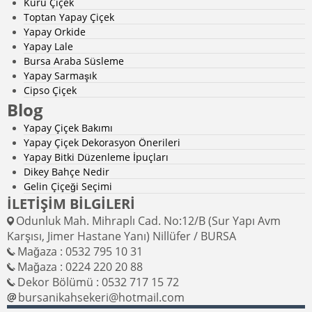
Kuru Çiçek
Toptan Yapay Çiçek
Yapay Orkide
Yapay Lale
Bursa Araba Süsleme
Yapay Sarmaşık
Cipso Çiçek
Blog
Yapay Çiçek Bakımı
Yapay Çiçek Dekorasyon Önerileri
Yapay Bitki Düzenleme İpuçları
Dikey Bahçe Nedir
Gelin Çiçeği Seçimi
İLETİŞİM BİLGİLERİ
Odunluk Mah. Mihraplı Cad. No:12/B (Sur Yapı Avm
Karşısı, Jimer Hastane Yanı) Nillüfer / BURSA
Mağaza : 0532 795 10 31
Mağaza : 0224 220 20 88
Dekor Bölümü : 0532 717 15 72
bursanikahsekeri@hotmail.com