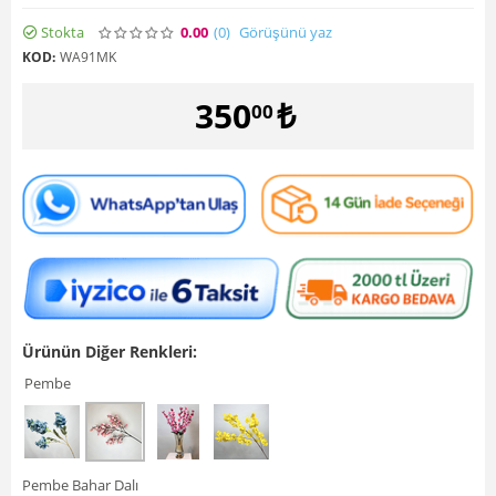
Stokta
0.00
(0
)
Görüşünü yaz
KOD:
WA91MK
350
₺
00
Ürünün Diğer Renkleri:
Pembe
Pembe Bahar Dalı