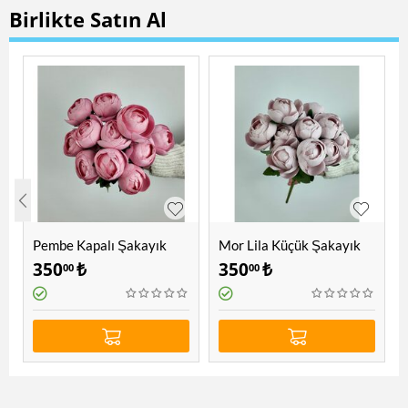
Birlikte Satın Al
Pembe Kapalı Şakayık
Mor Lila Küçük Şakayık
350
₺
350
₺
00
00
)