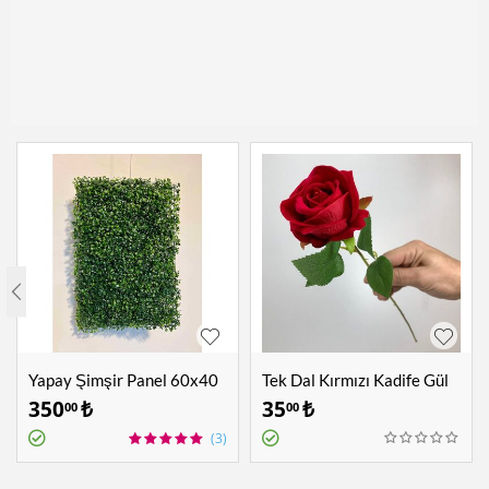
Yapay Şimşir Panel 60x40
Tek Dal Kırmızı Kadife Gül
cm
350
₺
35
₺
00
00
(3)