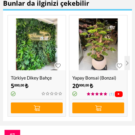
Bunlar da ilginizi çekebilir
Türkiye Dikey Bahçe
Yapay Bonsai (Bonzai)
Ağacı 1.60 Mt
5
₺
20
₺
000,00
000,00
(1)
07