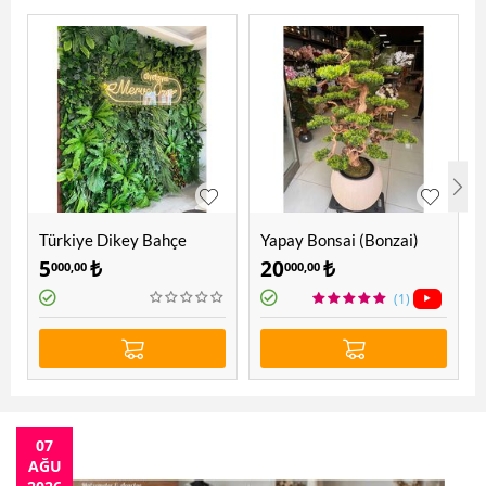
Türkiye Dikey Bahçe
Yapay Bonsai (Bonzai)
Ağacı 1.60 Mt
5
₺
20
₺
000,00
000,00
(1)
07
AĞU