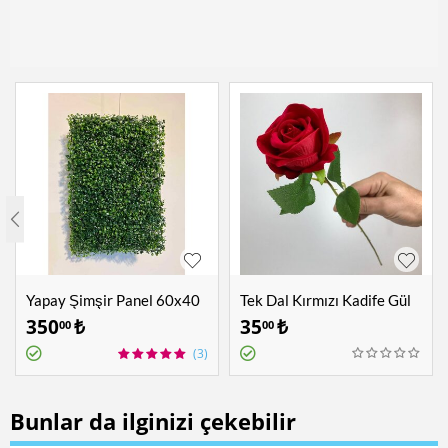
Yapay Şimşir Panel 60x40
Tek Dal Kırmızı Kadife Gül
cm
350
₺
35
₺
00
00
(3)
Bunlar da ilginizi çekebilir