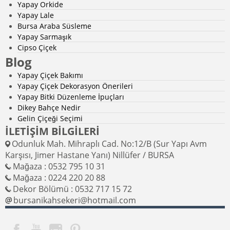
Yapay Orkide
Yapay Lale
Bursa Araba Süsleme
Yapay Sarmaşık
Cipso Çiçek
Blog
Yapay Çiçek Bakımı
Yapay Çiçek Dekorasyon Önerileri
Yapay Bitki Düzenleme İpuçları
Dikey Bahçe Nedir
Gelin Çiçeği Seçimi
İLETİŞİM BİLGİLERİ
Odunluk Mah. Mihraplı Cad. No:12/B (Sur Yapı Avm
Karşısı, Jimer Hastane Yanı) Nillüfer / BURSA
Mağaza : 0532 795 10 31
Mağaza : 0224 220 20 88
Dekor Bölümü : 0532 717 15 72
bursanikahsekeri@hotmail.com