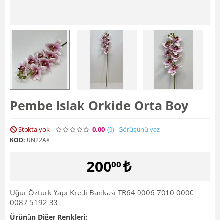
Pembe Islak Orkide Orta Boy
Stokta yok
0.00
(0
)
Görüşünü yaz
KOD:
UN22AX
200
₺
00
Uğur Öztürk Yapı Kredi Bankası TR64 0006 7010 0000
0087 5192 33
Ürünün Diğer Renkleri: