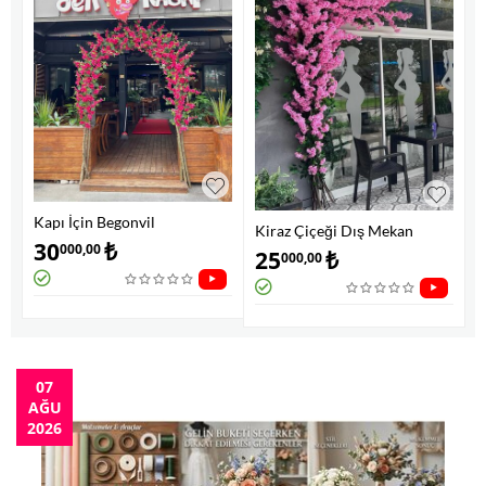
Kapı İçin Begonvil
Kiraz Çiçeği Dış Mekan
Dekorasyonu
30
₺
000,00
Süslemesi
25
₺
000,00
07
AĞU
2026