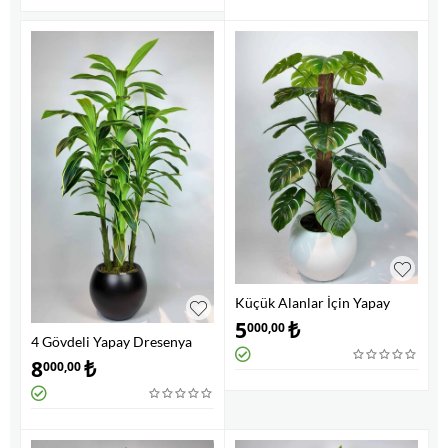
Küçük Alanlar İçin Yapay
Ağaç
5
₺
000,00
4 Gövdeli Yapay Dresenya
Ağacı
8
₺
000,00