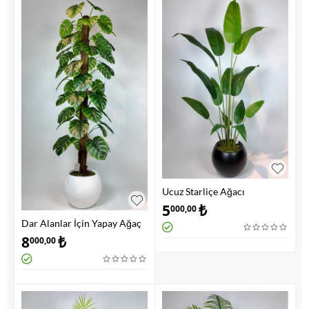
Ucuz Starliçe Ağacı
5
₺
000,00
Dar Alanlar İçin Yapay Ağaç
8
₺
000,00