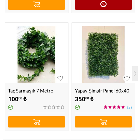
Taç Sarmaşık 7 Metre
Yapay Şimşir Panel 60x40
cm
100
₺
350
₺
00
00
(3)