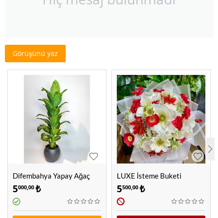
Görüşünü yaz
Difembahya Yapay Ağaç
LUXE İsteme Buketi
Kırmızı
5
₺
5
₺
000,00
500,00