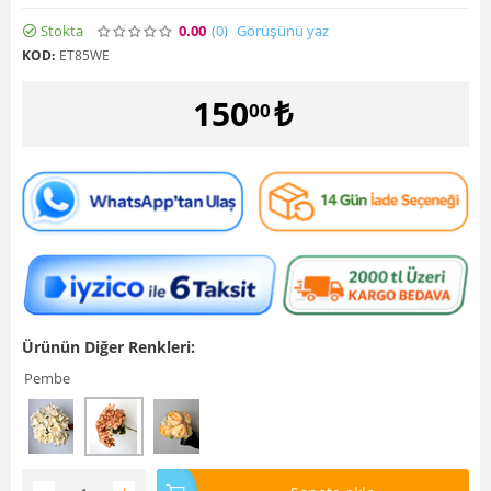
Stokta
0.00
(0
)
Görüşünü yaz
KOD:
ET85WE
150
₺
00
Ürünün Diğer Renkleri:
Pembe