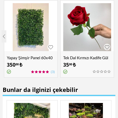
Yapay Şimşir Panel 60x40
Tek Dal Kırmızı Kadife Gül
cm
350
₺
35
₺
00
00
(3)
Bunlar da ilginizi çekebilir