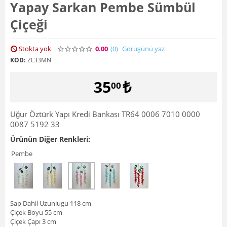
Yapay Sarkan Pembe Sümbül
Çiçeği
Stokta yok
0.00
(0
)
Görüşünü yaz
KOD:
ZL33MN
35
₺
00
Uğur Öztürk Yapı Kredi Bankası TR64 0006 7010 0000
0087 5192 33
Ürünün Diğer Renkleri:
Pembe
Sap Dahil Uzunlugu 118 cm
Çiçek Boyu 55 cm
Çiçek Çapı 3 cm