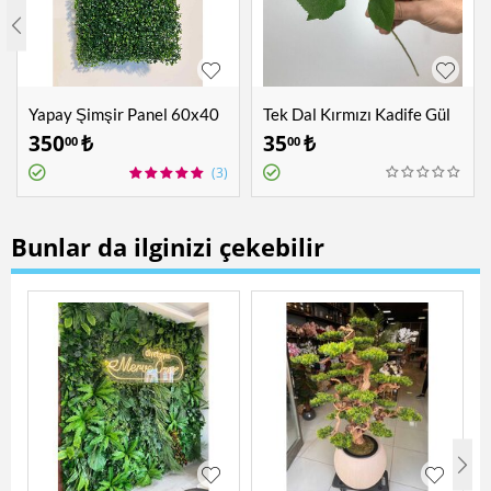
Yapay Şimşir Panel 60x40
Tek Dal Kırmızı Kadife Gül
cm
350
₺
35
₺
00
00
(3)
Bunlar da ilginizi çekebilir