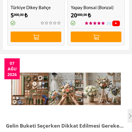
Türkiye Dikey Bahçe
Yapay Bonsai (Bonzai)
Ağacı 1.60 Mt
5
₺
20
₺
000,00
000,00
(1)
07
AĞU
2026
Gelin Buketi Seçerken Dikkat Edilmesi Gerekenler