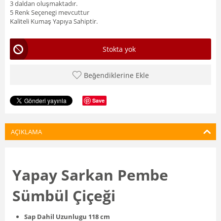
3 daldan oluşmaktadır.
5 Renk Seçenegi mevcuttur
Kaliteli Kumaş Yapıya Sahiptir.
Stokta yok
Beğendiklerine Ekle
Save
AÇIKLAMA
Yapay Sarkan Pembe
Sümbül Çiçeği
Sap Dahil Uzunlugu 118 cm