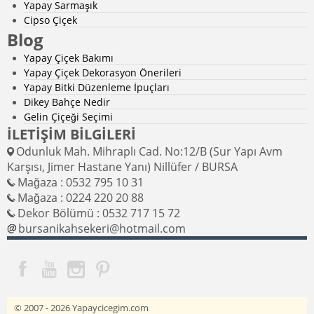
Yapay Sarmaşık
Cipso Çiçek
Blog
Yapay Çiçek Bakımı
Yapay Çiçek Dekorasyon Önerileri
Yapay Bitki Düzenleme İpuçları
Dikey Bahçe Nedir
Gelin Çiçeği Seçimi
İLETİŞİM BİLGİLERİ
Odunluk Mah. Mihraplı Cad. No:12/B (Sur Yapı Avm
Karşısı, Jimer Hastane Yanı) Nillüfer / BURSA
Mağaza : 0532 795 10 31
Mağaza : 0224 220 20 88
Dekor Bölümü : 0532 717 15 72
bursanikahsekeri@hotmail.com
© 2007 - 2026
Yapaycicegim.com