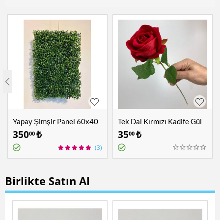
Yapay Şimşir Panel 60x40
Tek Dal Kırmızı Kadife Gül
cm
350
₺
35
₺
00
00
(3)
Birlikte Satın Al