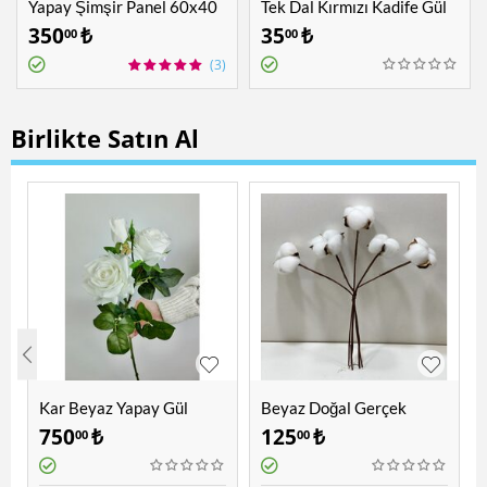
Yapay Şimşir Panel 60x40
Tek Dal Kırmızı Kadife Gül
cm
350
₺
35
₺
00
00
(3)
Birlikte Satın Al
Kar Beyaz Yapay Gül
Beyaz Doğal Gerçek
Pamuk Sapı Telli Çiçek ve
750
₺
125
₺
00
00
Süslemeye Uygun