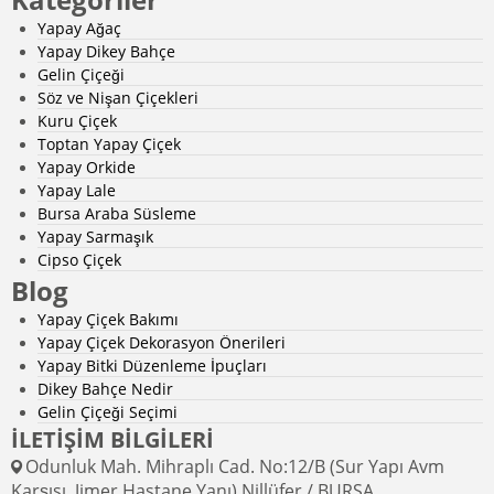
Yapay Ağaç
Yapay Dikey Bahçe
Gelin Çiçeği
Söz ve Nişan Çiçekleri
Kuru Çiçek
Toptan Yapay Çiçek
Yapay Orkide
Yapay Lale
Bursa Araba Süsleme
Yapay Sarmaşık
Cipso Çiçek
Blog
Yapay Çiçek Bakımı
Yapay Çiçek Dekorasyon Önerileri
Yapay Bitki Düzenleme İpuçları
Dikey Bahçe Nedir
Gelin Çiçeği Seçimi
İLETİŞİM BİLGİLERİ
Odunluk Mah. Mihraplı Cad. No:12/B (Sur Yapı Avm
Karşısı, Jimer Hastane Yanı) Nillüfer / BURSA