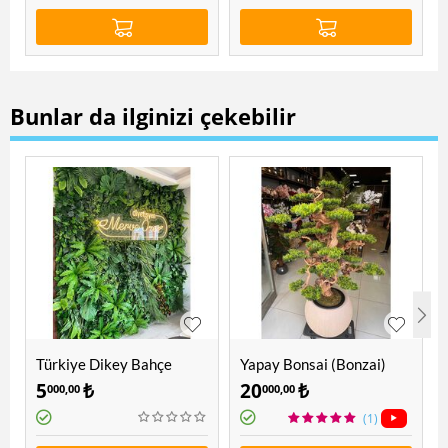
Bunlar da ilginizi çekebilir
Türkiye Dikey Bahçe
Yapay Bonsai (Bonzai)
Ağacı 1.60 Mt
5
₺
20
₺
000,00
000,00
(1)