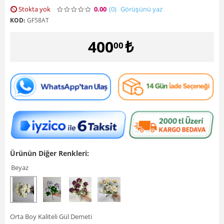
Stokta yok
0.00
(0
)
Görüşünü yaz
KOD:
GF58AT
400
₺
00
Ürünün Diğer Renkleri:
Beyaz
Orta Boy Kaliteli Gül Demeti