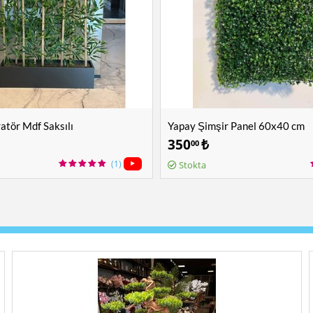
tör Mdf Saksılı
Yapay Şimşir Panel 60x40 cm
350
₺
00
(1)
Stokta