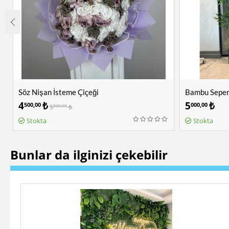
Söz Nişan İsteme Çiçeği
Bambu Sepera
4
₺
5
₺
500,00
000,00
5
₺
000,00
Stokta
Stokta
Bunlar da ilginizi çekebilir