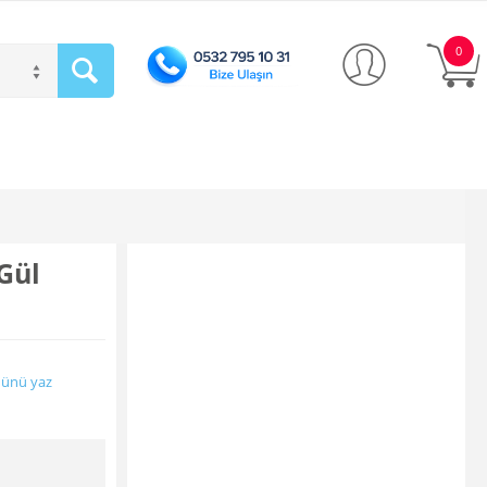
0
Gül
ünü yaz