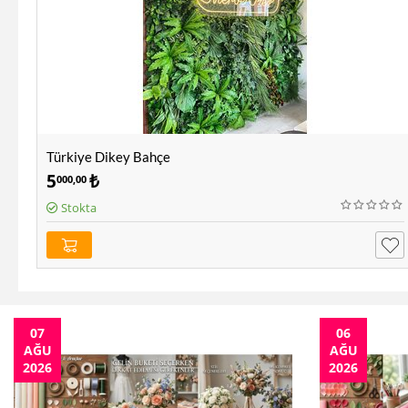
Türkiye Dikey Bahçe
5
₺
000,00
Stokta
07
06
AĞU
AĞU
2026
2026