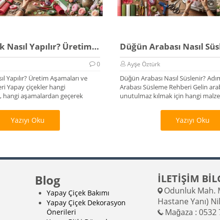
Yapay Çiçek Nasıl Yapılır? Üretim Rehberi 2026
0
Ayşe Öztürk
ıl Yapılır? Üretim Aşamaları ve
Düğün Arabası Nasıl Süslenir? Adı
i Yapay çiçekler hangi
Arabası Süsleme Rehberi Gelin arab
 hangi aşamalardan geçerek
unutulmaz kılmak için hangi malzem
Yazıyı Oku
Yazıyı Oku
Blog
İLETİŞİM BİL
Odunluk Mah. M
Yapay Çiçek Bakımı
Hastane Yanı) Ni
Yapay Çiçek Dekorasyon
Mağaza : 0532 
Önerileri