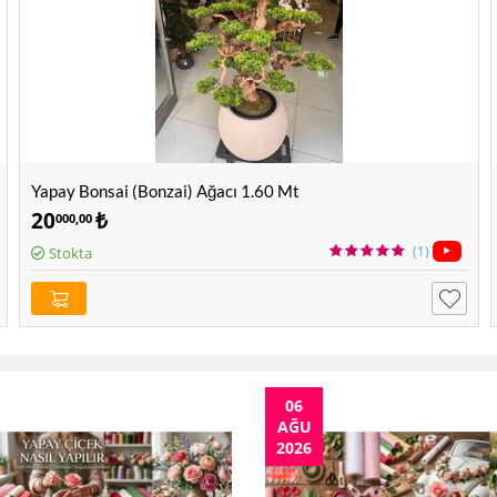
Yapay Bonsai (Bonzai) Ağacı 1.60 Mt
20
₺
000,00
(1)
Stokta
06
AĞU
2026