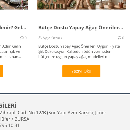
Düğün Arabası Nasıl Süslenir? Gelin Arabası Rehberi
Bütçe Dostu Yapay Ağaç Önerileri 2026
0
Ayşe Öztürk
0
m Adım Gelin
Bütçe Dostu Yapay Ağaç Önerileri: Uygun Fiyata
asını şık ve
Şık Dekorasyon Kaliteden ödün vermeden
eler, han...
bütçenize uygun yapay ağaç modelleri mi
arıyorsunu...
Yazıyı Oku
GİLERİ
ihraplı Cad. No:12/B (Sur Yapı Avm Karşısı, Jimer
llüfer / BURSA
795 10 31