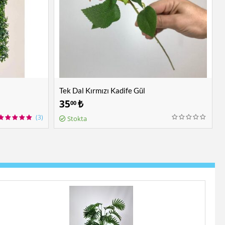
Tek Dal Kırmızı Kadife Gül
35
₺
00
(3)
Stokta