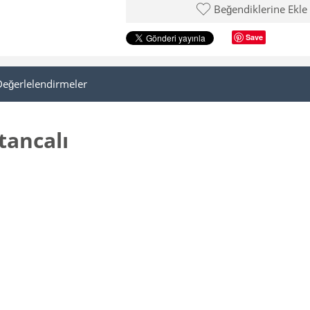
Beğendiklerine Ekle
Save
Değerlelendirmeler
tancalı