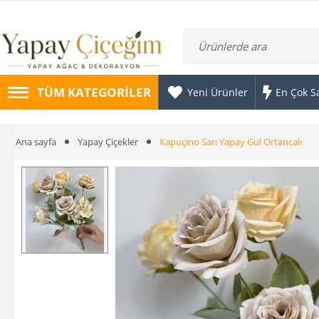
TÜM KATEGORILER
Yeni Ürünler
En Çok S
Ana sayfa
Yapay Çiçekler
Kapuçino Sarı Yapay Gül Ortancalı