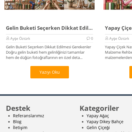
Gelin Buketi Seçerken Dikkat Edilmesi Gerekenler
Ayşe Öztürk
0
Ayşe Öztürk
Gelin Buketi Seçerken Dikkat Edilmesi Gerekenler
Yapay Çiçek Nas
Doğru gelin buketi hem gelinliğinizi tamamlar
Malzeme Rehber
hem de düğün fotoğraflarının en özel deta...
malzemelerden,
üretilir? K...
Yazıyı Oku
Destek
Kategoriler
Referanslarımız
Yapay Ağaç
Blog
Yapay Dikey Bahçe
İletişim
Gelin Çiçeği