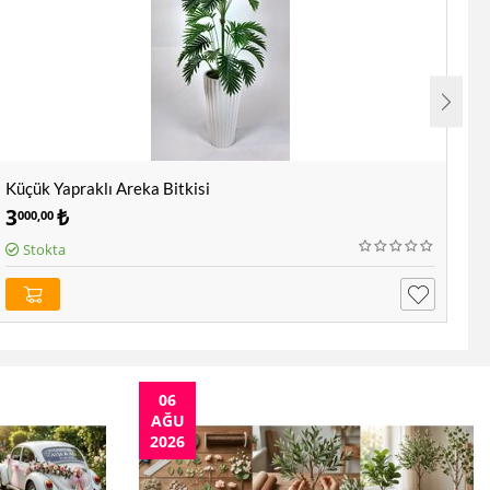
Küçük Yapraklı Areka Bitkisi
Ya
3
₺
9
000,00
5
Stokta
06
AĞU
2026