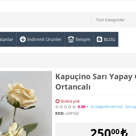
Tüm Kategoriler
atanlar
İndirimli Ürünler
İletişim
BLOG
Kapuçino Sarı Yapay 
Ortancalı
Stokta yok
0.00
(0
değerlendirme
)
Görüş
KOD:
LO91GC
250
₺
00